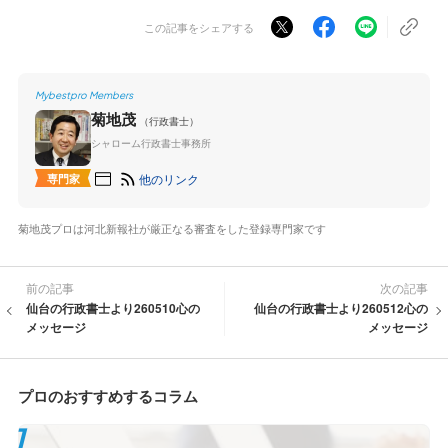
この記事をシェアする
Mybestpro Members
菊地茂
（行政書士）
シャローム行政書士事務所
他のリンク
専門家
菊地茂プロは河北新報社が厳正なる審査をした登録専門家です
前の記事
次の記事
仙台の行政書士より260510心の
仙台の行政書士より260512心の
メッセージ
メッセージ
プロのおすすめするコラム