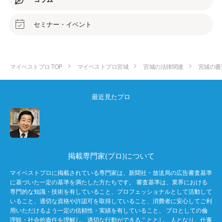
セミナー・イベント
マイベストプロ TOP
マイベストプロ宮城
宮城の法律関連
宮城の書
最近見たプロ
掲載専門家(プロ)について
マイベストプロに掲載されている専門家は、新聞社・放送局の広告審査基準
に基づいた一定の基準を満たした方たちです。 審査基準は、業界における
専門的な知識・技術を有していること、プロフェッショナルとして活動して
いること、適切な資格や許認可を取得していること、消費者に安心してご利
用いただけるよう一定の信頼性・実績を有していること、 プロとしての倫
理観・社会的責任を理解し、適切な行動ができることとし、人となり、仕事