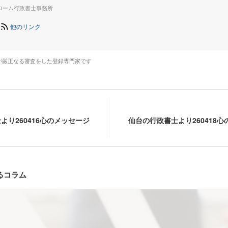
ローム行政書士事務所
他のリンク
が厳正なる審査をした登録専門家です
より260416心のメッセージ
仙台の行政書士より260418
るコラム