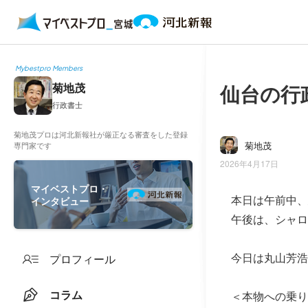
Mybestpro Members
仙台の行
菊地茂
行政書士
菊地茂プロは河北新報社が厳正なる審査をした登録
菊地茂
専門家です
2026年4月17日
マイベストプロ・
本日は午前中、
インタビュー
午後は、シャロ
今日は丸山芳浩
プロフィール
コラム
＜本物への乗り