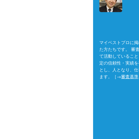
マイベストプロに掲
た方たちです。 審
て活動していること
定の信頼性・実績を
とし、人となり、仕
ます。［→
審査基準