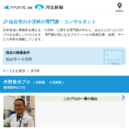
AREA
仙台市の小児科の専門家・コンサルタント
日本各地に事務所を構える「小児科」に関する専門家の中から、あなたにぴったりの
プロをお探しいただけます。 専門家の気になるプロフィールや取材記事、経歴、サー
ビス内容を掲載しています。
現在の検索条件
＋
仙台市
×
小児科
フリーワー
ドで絞込み
1～1
1
人を表示 ／ 全
件
丹野恭夫プロ
（ 内科医、 小児科医 ）
東洋医学のプロ
このプロの一番の強み