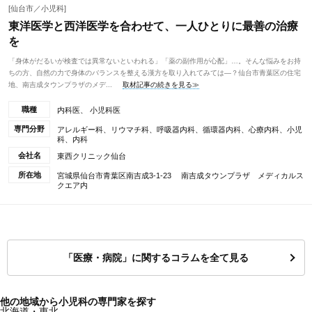
[仙台市／小児科]
東洋医学と西洋医学を合わせて、一人ひとりに最善の治療
を
「身体がだるいが検査では異常ないといわれる」「薬の副作用が心配」…。そんな悩みをお持
ちの方、自然の力で身体のバランスを整える漢方を取り入れてみては―？仙台市青葉区の住宅
地、南吉成タウンプラザのメデ...
取材記事の続きを見る≫
職種
内科医、 小児科医
専門分野
アレルギー科、リウマチ科、呼吸器内科、循環器内科、心療内科、小児
科、内科
会社名
東西クリニック仙台
所在地
宮城県仙台市青葉区南吉成3-1-23 南吉成タウンプラザ メディカルス
クエア内
「医療・病院」に関するコラムを全て見る
他の地域から小児科の専門家を探す
北海道・東北