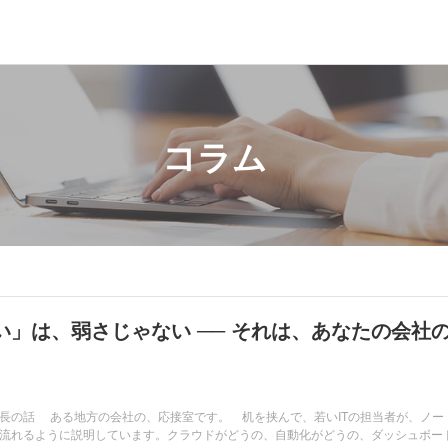
コラム
い」は、弱さじゃない ── それは、あなたの会社
く社長の話 ある地方の会社の、応接室です。 机を挟んで、若いITの担当者が、ノー
流れるように説明しています。クラウドがどうの、自動化がどうの、ダッシュボー