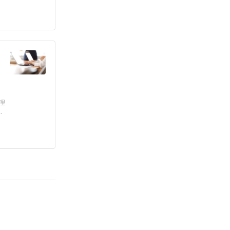
ロ
理
.