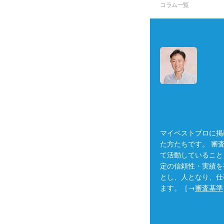
コラム一覧
マイベストプロに掲
た方たちです。 審
て活動していること
定の信頼性・実績を
とし、人となり、仕
ます。［→
審査基準