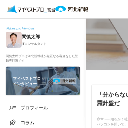
Mybestpro Members
関慎太郎
ITコンサルタント
関慎太郎プロは河北新報社が厳正なる審査をした登
録専門家です
マイベストプロ・
インタビュー
「分からな
羅針盤だ
プロフィール
序章 ── 頭をか
コラム
パソコンを開いて、