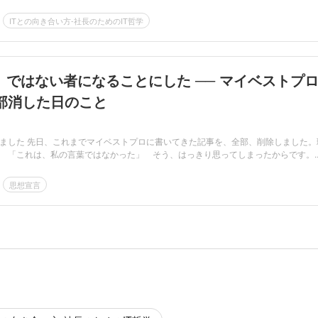
ITとの向き合い方-社長のためのIT哲学
」ではない者になることにした ── マイベストプ
部消した日のこと
消しました 先日、これまでマイベストプロに書いてきた記事を、全部、削除しました。
 「これは、私の言葉ではなかった」 そう、はっきり思ってしまったからです。..
思想宣言