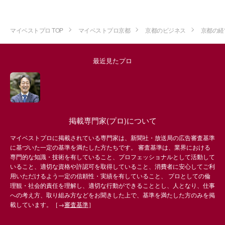
マイベストプロ TOP
マイベストプロ京都
京都のビジネス
京都の経
最近見たプロ
掲載専門家(プロ)について
マイベストプロに掲載されている専門家は、新聞社・放送局の広告審査基準
に基づいた一定の基準を満たした方たちです。 審査基準は、業界における
専門的な知識・技術を有していること、プロフェッショナルとして活動して
いること、適切な資格や許認可を取得していること、消費者に安心してご利
用いただけるよう一定の信頼性・実績を有していること、 プロとしての倫
理観・社会的責任を理解し、適切な行動ができることとし、人となり、仕事
への考え方、取り組み方などをお聞きした上で、基準を満たした方のみを掲
載しています。［→
審査基準
］