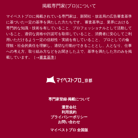
掲載専門家(プロ)について
マイベストプロに掲載されている専門家は、新聞社・放送局の広告審査基準
に基づいた一定の基準を満たした方たちです。 審査基準は、業界における
専門的な知識・技術を有していること、プロフェッショナルとして活動して
いること、適切な資格や許認可を取得していること、消費者に安心してご利
用いただけるよう一定の信頼性・実績を有していること、 プロとしての倫
理観・社会的責任を理解し、適切な行動ができることとし、人となり、仕事
への考え方、取り組み方などをお聞きした上で、基準を満たした方のみを掲
載しています。［→
審査基準
］
専門家登録·掲載について
運営会社
利用規約
プライバシーポリシー
お問い合わせ
マイベストプロ 全国版