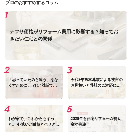
プロのおすすめするコラム
ナフサ価格がリフォーム費用に影響する？知ってお
きたい住宅との関係
「思っていたのと違う」をな
令和8年熊本地震による被害の
くすために。 VRと対話でつ
お見舞いと弊社のご対応につ
くる、これからの愛おしいわ
いて
が家
わが家で、これからもずっ
2026年も住宅リフォーム補助
と。 心地いい断熱とバリアフ
金が実施！
リーのおはなし