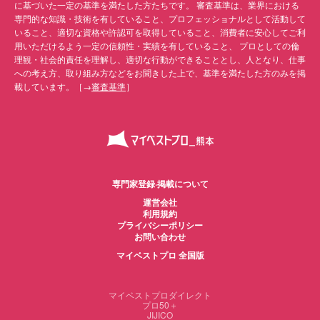
に基づいた一定の基準を満たした方たちです。 審査基準は、業界における
専門的な知識・技術を有していること、プロフェッショナルとして活動して
いること、適切な資格や許認可を取得していること、消費者に安心してご利
用いただけるよう一定の信頼性・実績を有していること、 プロとしての倫
理観・社会的責任を理解し、適切な行動ができることとし、人となり、仕事
への考え方、取り組み方などをお聞きした上で、基準を満たした方のみを掲
載しています。［→
審査基準
］
専門家登録·掲載について
運営会社
利用規約
プライバシーポリシー
お問い合わせ
マイベストプロ 全国版
マイベストプロダイレクト
プロ50＋
JIJICO