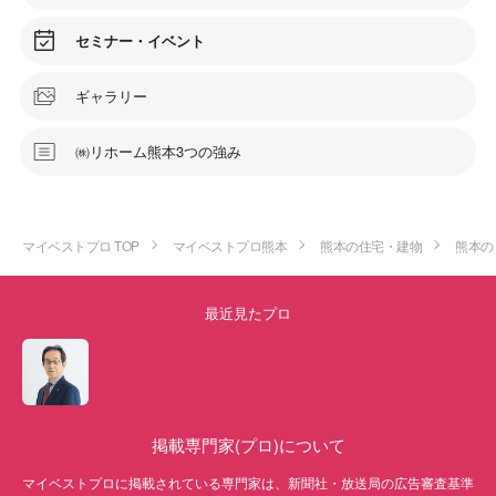
セミナー・イベント
ギャラリー
㈱リホーム熊本3つの強み
マイベストプロ TOP
マイベストプロ熊本
熊本の住宅・建物
熊本の
最近見たプロ
掲載専門家(プロ)について
マイベストプロに掲載されている専門家は、新聞社・放送局の広告審査基準