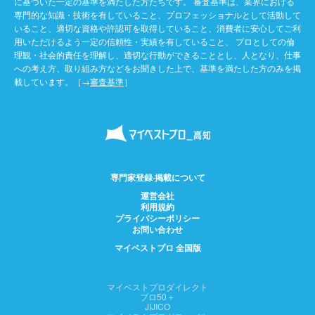
に基づいた一定の基準を満たした方たちです。 審査基準は、業界における
専門的な知識・技術を有していること、プロフェッショナルとして活動して
いること、適切な資格や許認可を取得していること、消費者に安心してご利
用いただけるよう一定の信頼性・実績を有していること、 プロとしての倫
理観・社会的責任を理解し、適切な行動ができることとし、人となり、仕事
への考え方、取り組み方などをお聞きした上で、基準を満たした方のみを掲
載しています。［→
審査基準
］
専門家登録·掲載について
運営会社
利用規約
プライバシーポリシー
お問い合わせ
マイベストプロ 全国版
マイベストプロダイレクト
プロ50＋
JIJICO