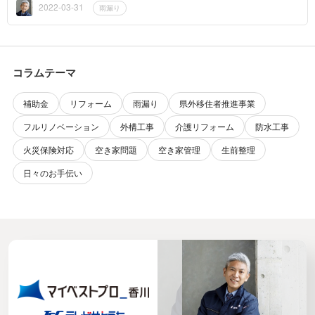
も過言ではあ...
2022-03-31
雨漏り
コラムテーマ
補助金
リフォーム
雨漏り
県外移住者推進事業
フルリノベーション
外構工事
介護リフォーム
防水工事
火災保険対応
空き家問題
空き家管理
生前整理
日々のお手伝い