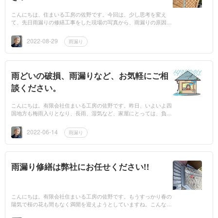
こんにちは、住まいる工房の佐野です。今回は、少し思考を変え
て、先日雨漏りの修繕工事をした現場の写真から、雨漏りの原因と
なった箇所を見つけてみてください。よく見てみてください。原因
となった箇所...
2022-08-29
雨漏り
雨どいの破損、雨漏りなど、お気軽にご相
談ください。
こんにちは。有限会社住まいる工房の佐野です。昨日、いよいよ四
国地方も梅雨入りとなり、長雨、湿気など、家屋にとっては、負担
のかかる季節になりました。梅雨入りを見越したお客様からは5月
下旬頃から、...
2022-06-14
雨漏り
雨漏り修繕は弊社にお任せください!!
こんにちは。有限会社住まいる工房の佐野です。もうすっかり春の
陽気で桜の花も間もなく満開を迎えようとしていますね。こんな過
ごしやすい季節もアッという間に過ぎて、もう梅雨も目前といって