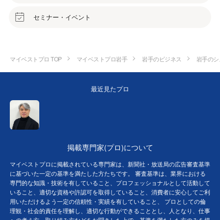
セミナー・イベント
マイベストプロ TOP
マイベストプロ岩手
岩手のビジネス
岩手のシ
最近見たプロ
掲載専門家(プロ)について
マイベストプロに掲載されている専門家は、新聞社・放送局の広告審査基準
に基づいた一定の基準を満たした方たちです。 審査基準は、業界における
専門的な知識・技術を有していること、プロフェッショナルとして活動して
いること、適切な資格や許認可を取得していること、消費者に安心してご利
用いただけるよう一定の信頼性・実績を有していること、 プロとしての倫
理観・社会的責任を理解し、適切な行動ができることとし、人となり、仕事
への考え方、取り組み方などをお聞きした上で、基準を満たした方のみを掲