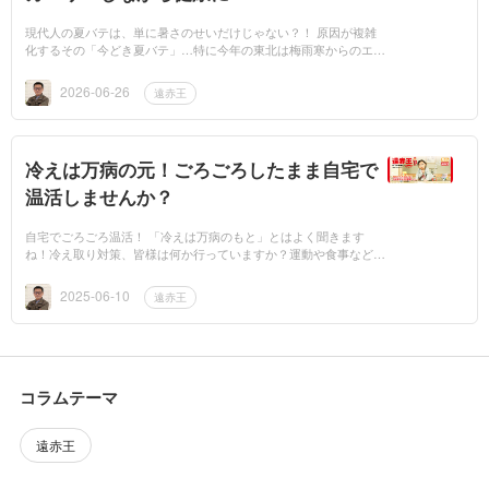
現代人の夏バテは、単に暑さのせいだけじゃない？！ 原因が複雑
化するその「今どき夏バテ」…特に今年の東北は梅雨寒からのエル
ニーニョ現象による高温な夏が予想され、その気温差による体への
負担は大きくな...
2026-06-26
遠赤王
冷えは万病の元！ごろごろしたまま自宅で
温活しませんか？
自宅でごろごろ温活！ 「冷えは万病のもと」とはよく聞きます
ね！冷え取り対策、皆様は何か行っていますか？運動や食事など、
いろいろな方法はありますが、「時間がない」「めんどくさい」
「そもそも何をした...
2025-06-10
遠赤王
コラムテーマ
遠赤王