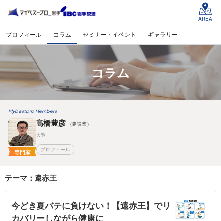
AREA
プロフィール
コラム
セミナー・イベント
ギャラリー
コラム
Mybestpro Members
髙橋豊彦
（建設業）
大豊
プロフィール
専門家
テーマ：遠赤王
今どき夏バテに負けない！【遠赤王】でリ
カバリーしながら健康に