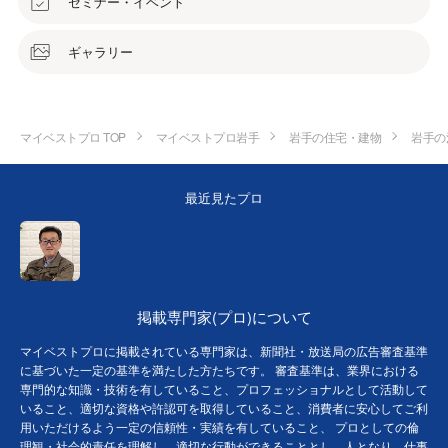
セミナー・イベント
ギャラリー
マイベストプロ TOP
マイベストプロ岩手
岩手の住宅・建物
岩手の
最近見たプロ
掲載専門家(プロ)について
マイベストプロに掲載されている専門家は、新聞社・放送局の広告審査基準
に基づいた一定の基準を満たした方たちです。 審査基準は、業界における
専門的な知識・技術を有していること、プロフェッショナルとして活動して
いること、適切な資格や許認可を取得していること、消費者に安心してご利
用いただけるよう一定の信頼性・実績を有していること、 プロとしての倫
理観・社会的責任を理解し、適切な行動ができることとし、人となり、仕事