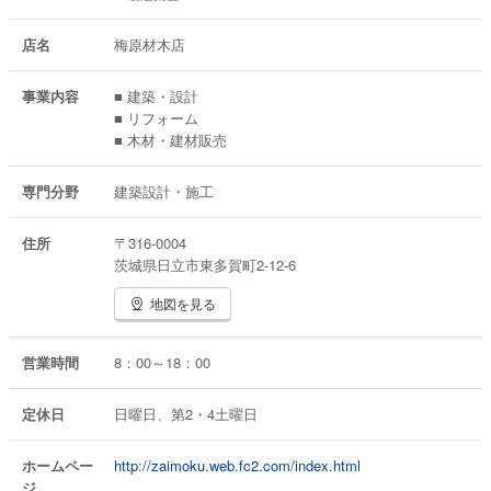
店名
梅原材木店
事業内容
■ 建築・設計
■ リフォーム
■ 木材・建材販売
専門分野
建築設計・施工
住所
〒316-0004
茨城県日立市東多賀町2-12-6
地図を見る
営業時間
8：00～18：00
定休日
日曜日、第2・4土曜日
ホームペー
http://zaimoku.web.fc2.com/index.html
ジ