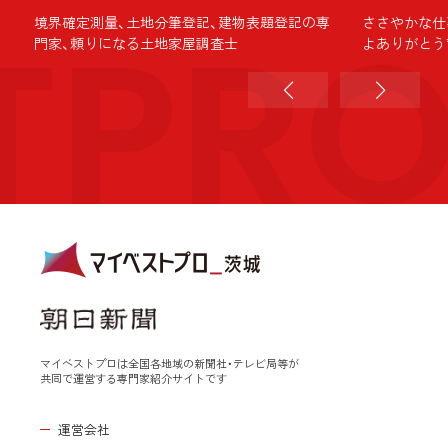
TPR
境界確定測量、土地分筆登記、建物表題登記の専
ささやかな仕
門家、頼りになる土地家屋調査士
よありがとう
マイベストプロは全国各地域の新聞社・テレビ局等が
共同で運営する専門家紹介サイトです
運営会社