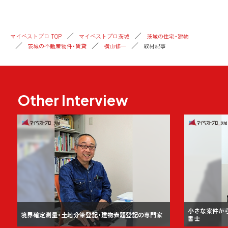
マイベストプロ TOP
マイベストプロ茨城
茨城の住宅・建物
茨城の不動産物件・賃貸
横山修一
取材記事
Other Interview
小さな案件か
境界確定測量・土地分筆登記・建物表題登記の専門家
書士