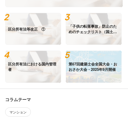
「子供の転落事故」防止のた
区分所有法等改正 ①
めのチェックリスト（国土交
通省）
区分所有法における国内管理
第67回建築士会全国大会・お
者
おさか大会・2025年9月開催
コラムテーマ
マンション