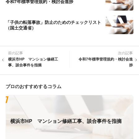
令和7年標準管理規約・検討会進捗
「子供の転落事故」防止のためのチェックリスト
（国土交通省）
前の記事
次の記事
横浜市HP マンション修繕工
令和7年標準管理規約・検討会進
事、談合事件を指摘
捗
プロのおすすめするコラム
横浜市HP マンション修繕工事、談合事件を指摘