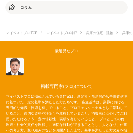
コラム
マイベストプロ TOP
マイベストプロ神戸
兵庫の住宅・建物
兵庫の
最近見たプロ
掲載専門家(プロ)について
マイベストプロに掲載されている専門家は、新聞社・放送局の広告審査基準
に基づいた一定の基準を満たした方たちです。 審査基準は、業界における
専門的な知識・技術を有していること、プロフェッショナルとして活動して
いること、適切な資格や許認可を取得していること、消費者に安心してご利
用いただけるよう一定の信頼性・実績を有していること、 プロとしての倫
理観・社会的責任を理解し、適切な行動ができることとし、人となり、仕事
への考え方、取り組み方などをお聞きした上で、基準を満たした方のみを掲