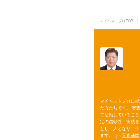
マイベストプロ TOP
マイベストプロに掲
た方たちです。 審
て活動していること
定の信頼性・実績を
とし、人となり、仕
ます。［→
審査基準