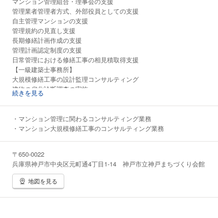
マンション管理組合・理事会の支援
管理業者管理者方式、外部役員としての支援
自主管理マンションの支援
管理規約の見直し支援
長期修繕計画作成の支援
管理計画認定制度の支援
日常管理における修繕工事の相見積取得支援
【一級建築士事務所】
大規模修繕工事の設計監理コンサルティング
建物の劣化診断調査の実施
続きを見る
特定建築物定期報告
その他マンションに関わる事項
・マンション管理に関わるコンサルティング業務
・マンション大規模修繕工事のコンサルティング業務
〒650-0022
兵庫県神戸市中央区元町通4丁目1-14 神戸市立神戸まちづくり会館
地図を見る