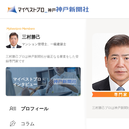
Mybestpro Members
三村勝己
マンション管理士、一級建築士
三村勝己プロは神戸新聞社が厳正なる審査をした登
録専門家です
マイベストプロ・
インタビュー
専門家
プロフィール
三村勝己プロは神戸新聞
コラム