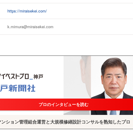
https://miraisekei.com/
k.mimura@miraisekei.com
プロのインタビューを読む
マンション管理組合運営と大規模修繕設計コンサルを熟知したプロ