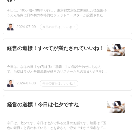
今日は、1955(昭和30)年7月9日、東京都文京区に開園した後楽園ゆ
うえんち内に日本初の本格的なジェットコースターが設置されたこ
とにちなんで記念日が設けられております。いいねマネジメントを
学ぶと毎日 「...
2024-07-09
今日の吉日は、いいね！
経営の道標！すべてが満たされていいね！
今日は、なはの日【な(7)は(8)「那覇」】の語呂合わせにちなん
で、当初はラジオ番組那覇が好きのリスナーたちの集まりが7月8日
に独自の記念日としていたのを、後に沖縄県那覇市が市の記念日と
して再制定してお...
2024-07-08
今日の吉日は、いいね！
経営の道標！今日は七夕ですね
今日は、七夕です。今日は七夕で飾る短冊のお話です。短冊は「五
色の短冊」と言われていることを皆さんご存知ですか？有名な「七
夕さま」の歌にも出てきますが、この五色の短冊のもとは上にも出