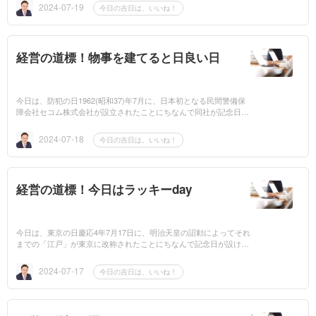
用の間は…気候...
2024-07-19
今日の吉日は、いいね！
経営の道標！物事を建てると日良い日
今日は、防犯の日1962(昭和37)年7月に、日本初となる民間警備保
障会社セコム株式会社が設立されたことにちなんで同社が記念日を
制定しております。いいねマネジメントを学ぶと毎日 「いい
ね！」探し するの...
2024-07-18
今日の吉日は、いいね！
経営の道標！今日はラッキーday
今日は、東京の日慶応4年7月17日に、明治天皇の詔勅によってそれ
までの「江戸」が東京に改称されたことにちなんで記念日が設けら
れております。いいねマネジメントを学ぶと毎日 「いいね！」探
し するので学...
2024-07-17
今日の吉日は、いいね！