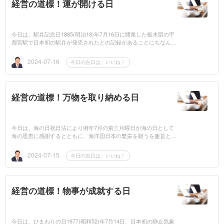
経営の道標！運が開ける日
今日は、駅弁記念日1885(明治18)年7月16日に開業した栃木県の宇
都宮駅で日本初の駅弁が発売されたとの記録があることにちなんで
記念日が設けられております。いいねマネジメントを学ぶと毎日
「いいね！」探...
2024-07-16
今日の吉日は、いいね！
経営の道標！万物を取り納める日
今日は、海の日祝日法により例年7月の第三月曜日が海の日として
海の恩恵に感謝するとともに、海洋国日本の繁栄を願うを趣旨とし
た国民の祝日のひとつに定められており、2024(令和6)年は7月15日
に該当します。...
2024-07-15
今日の吉日は、いいね！
経営の道標！物事が成就する日
今日は、ひまわりの日1977(昭和52)年7月14日、日本初の静止気象