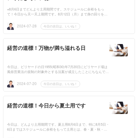
※8月6日までどんより土用期間です。スケジュールに余裕をもっ
て！今日から天一天上期間です。8月12日（月）まで身の回りをキ
レイにしましょう。『天一天上』は、方角の神である「天一神」が
年に6回、16日間だ...
2024-07-28
今日の吉日は、いいね！
経営の道標！万物が満ち溢れる日
今日は、ビリヤードの日1955(昭和30)年7月20日にビリヤード場は
風俗営業法の規制の対象外とする法案が成立したことにちなんで記
念日が設けられております。※8月6日までどんより土用期間です。
スケジュールに余...
2024-07-20
今日の吉日は、いいね！
経営の道標！今日から夏土用です
今日は、どんより土用期間です。夏土用8月6日まで、特に8月5日・
6日まではスケジュールに余裕をもって土用とは、春・夏・秋・冬
の季節の間にやってくる約18日間の季節の変わり目の時期です。土