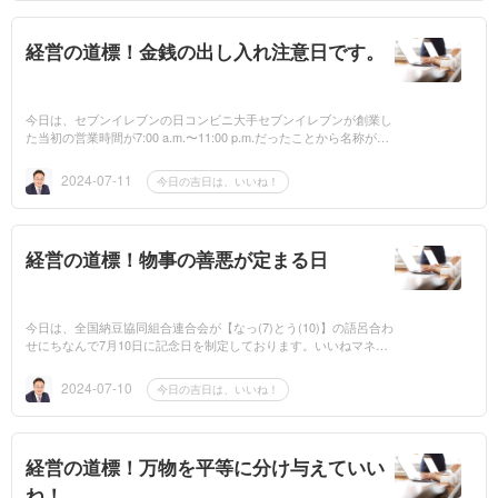
経営の道標！金銭の出し入れ注意日です。
今日は、セブンイレブンの日コンビニ大手セブンイレブンが創業し
た当初の営業時間が7:00 a.m.〜11:00 p.m.だったことから名称が付
いたことにちなんで、株式会社セブンイレブン・ジャパンが7月11
日に記念日を制...
2024-07-11
今日の吉日は、いいね！
経営の道標！物事の善悪が定まる日
今日は、全国納豆協同組合連合会が【なっ(7)とう(10)】の語呂合わ
せにちなんで7月10日に記念日を制定しております。いいねマネジ
メントを学ぶと毎日 「いいね！」探し するので学びが深まり自
分軸を持てるよ...
2024-07-10
今日の吉日は、いいね！
経営の道標！万物を平等に分け与えていい
ね！