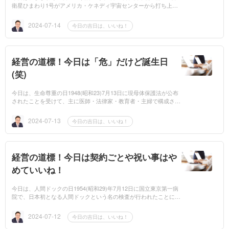
衛星ひまわり1号がアメリカ・ケネディ宇宙センターから打ち上げ
られたことにちなんで記念日が制定されております。「ひまわり1
号」の名前の由来は...
2024-07-14
今日の吉日は、いいね！
経営の道標！今日は「危」だけど誕生日
(笑)
今日は、生命尊重の日1948(昭和23)7月13日に現母体保護法が公布
されたことを受けて、主に医師・法律家・教育者・主婦で構成され
る生命尊重の日実行委員会が記念日に制定しております。また今日
は私の55回目のB...
2024-07-13
今日の吉日は、いいね！
経営の道標！今日は契約ごとや祝い事はや
めていいね！
今日は、人間ドックの日1954(昭和29)年7月12日に国立東京第一病
院で、日本初となる人間ドックという名の検査が行われたことにち
なんで記念日が設けられております。いいねマネジメントを学ぶと
毎日 「いいね...
2024-07-12
今日の吉日は、いいね！