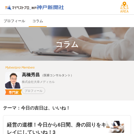
AREA
プロフィール
コラム
コラム
Mybestpro Members
高橋秀昌
（医療コンサルタント）
株式会社大幸メディカル
プロフィール
専門家
テーマ：今日の吉日は、いいね！
経営の道標！今日から6日間、身の回りをキ
レイにしていいね！3