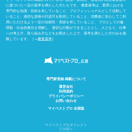
に基づいた一定の基準を満たした方たちです。 審査基準は、業界における
専門的な知識・技術を有していること、プロフェッショナルとして活動して
いること、適切な資格や許認可を取得していること、消費者に安心してご利
用いただけるよう一定の信頼性・実績を有していること、 プロとしての倫
理観・社会的責任を理解し、適切な行動ができることとし、人となり、仕事
への考え方、取り組み方などをお聞きした上で、基準を満たした方のみを掲
載しています。［→
審査基準
］
専門家登録·掲載について
運営会社
利用規約
プライバシーポリシー
お問い合わせ
マイベストプロ 全国版
マイベストプロダイレクト
プロ50＋