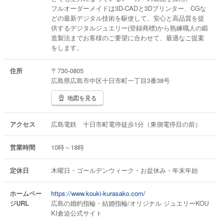
フルオーダーメイドは3D-CADと3Dプリンター、CGな
どの最新デジタル技術を駆使して、安心と高品質を提
供するデジタルジュエリー(登録商標)から熟練職人の鍛
造製法までお客様のご要望に合わせて、最適なご提案
をします。
住所
〒730-0805
広島県広島市中区十日市町一丁目3番38号
地図を見る
アクセス
広島電鉄 十日市町電停徒歩1分（東側電停目の前）
営業時間
10時～18時
定休日
木曜日・ゴールデンウィーク・お盆休み・年末年始
ホームペー
https://www.kouki-kurasako.com/
ジURL
広島の婚約指輪・結婚指輪/オリジナル ジュエリーKOU
KI倉迫公式サイト