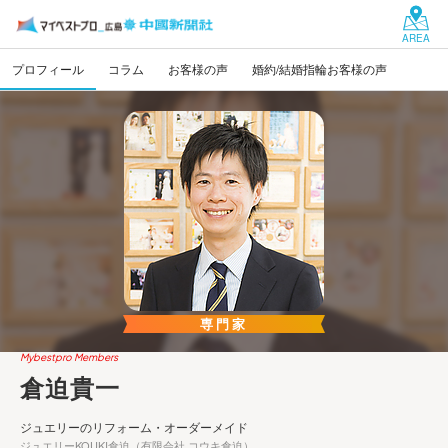
AREA
プロフィール
コラム
お客様の声
婚約/結婚指輪お客様の声
専門家
Mybestpro Members
倉迫貴一
ジュエリーのリフォーム・オーダーメイド
ジュエリーKOUKI倉迫（有限会社 コウキ倉迫）