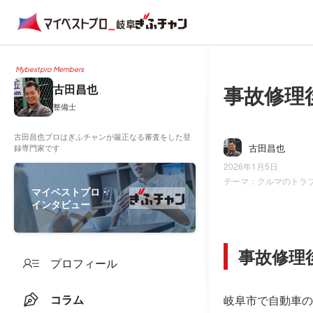
Mybestpro Members
事故修理
古田昌也
整備士
古田昌也プロはぎふチャンが厳正なる審査をした登
古田昌也
録専門家です
2026年1月5日
テーマ：
クルマのトラ
マイベストプロ・
インタビュー
事故修理
プロフィール
コラム
岐阜市で自動車の