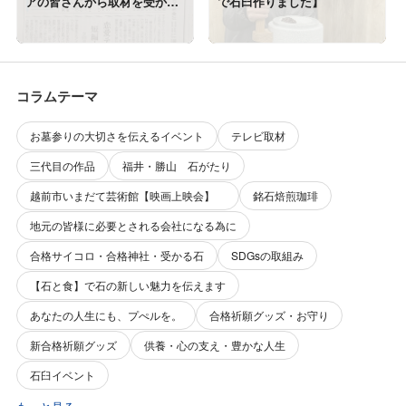
アの皆さんから取材を受かま
で石臼作りました】
した!(^^)!
コラムテーマ
お墓参りの大切さを伝えるイベント
テレビ取材
三代目の作品
福井・勝山 石がたり
越前市いまだて芸術館【映画上映会】
銘石焙煎珈琲
地元の皆様に必要とされる会社になる為に
合格サイコロ・合格神社・受かる石
SDGsの取組み
【石と食】で石の新しい魅力を伝えます
あなたの人生にも、プぺルを。
合格祈願グッズ・お守り
新合格祈願グッズ
供養・心の支え・豊かな人生
石臼イベント