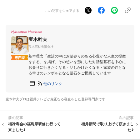
この記事をシェアする
Mybestpro Members
宝木幹夫
宝木石材有限会社
基本理念「生活の中にお墓参りのある心豊かな人生の提案
専門家
をする」を掲げ、その想いを形にした対話型墓石を中心に
お参りに行きたくなる・話しかけたくなる・家族の絆とな
る幸せのシンボルとなる墓石をご提案しています
他のリンク
宝木幹夫プロは福井テレビが厳正なる審査をした登録専門家です
前の記事
次の記事
福禄寿会の福島県研修に行って
福井新聞で取り上げて頂きまし
来ました♪
た♪