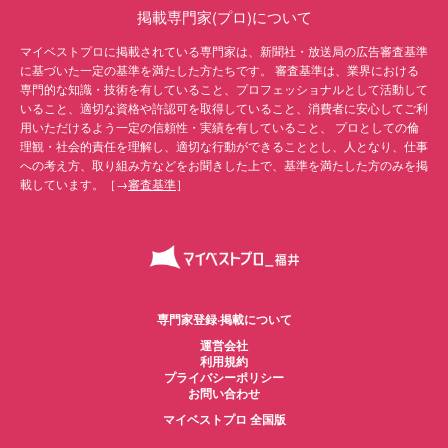
掲載専門家(プロ)について
マイベストプロに掲載されている専門家は、新聞社・放送局の広告審査基準
に基づいた一定の基準を満たした方たちです。 審査基準は、業界における
専門的な知識・技術を有していること、プロフェッショナルとして活動して
いること、適切な資格や許認可を取得していること、消費者に安心してご利
用いただけるよう一定の信頼性・実績を有していること、 プロとしての倫
理観・社会的責任を理解し、適切な行動ができることとし、人となり、仕事
への考え方、取り組み方などをお聞きした上で、基準を満たした方のみを掲
載しています。［→
審査基準
］
専門家登録·掲載について
運営会社
利用規約
プライバシーポリシー
お問い合わせ
マイベストプロ 全国版