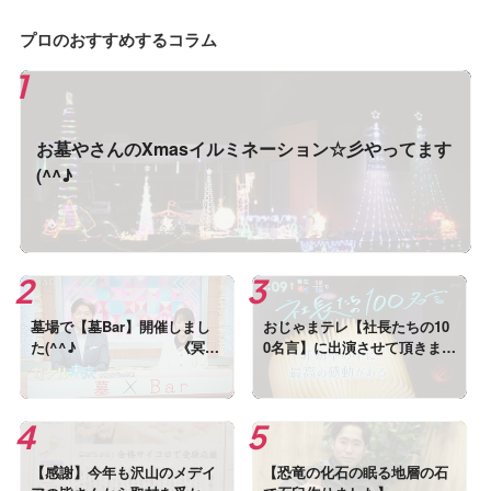
プロのおすすめするコラム
お墓やさんのXmasイルミネーション☆彡やってます
(^^♪
墓場で【墓Bar】開催しまし
おじゃまテレ【社長たちの10
た(^^♪ 《冥界
0名言】に出演させて頂きまし
と現世のあいだにあるバー》
た
【感謝】今年も沢山のメデイ
【恐竜の化石の眠る地層の石