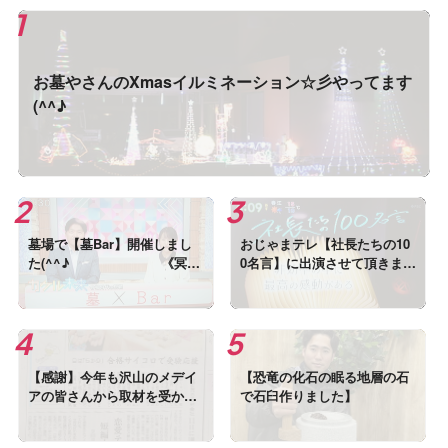
お墓やさんのXmasイルミネーション☆彡やってます
(^^♪
墓場で【墓Bar】開催しまし
おじゃまテレ【社長たちの10
た(^^♪ 《冥界
0名言】に出演させて頂きまし
と現世のあいだにあるバー》
た
【感謝】今年も沢山のメデイ
【恐竜の化石の眠る地層の石
アの皆さんから取材を受かま
で石臼作りました】
した!(^^)!