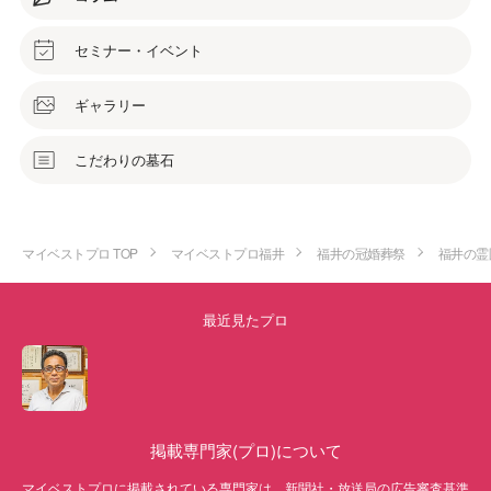
セミナー・イベント
ギャラリー
こだわりの墓石
マイベストプロ TOP
マイベストプロ福井
福井の冠婚葬祭
福井の霊
最近見たプロ
掲載専門家(プロ)について
マイベストプロに掲載されている専門家は、新聞社・放送局の広告審査基準