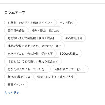
コラムテーマ
お墓参りの大切さを伝えるイベント
テレビ取材
三代目の作品
福井・勝山 石がたり
越前市いまだて芸術館【映画上映会】
銘石焙煎珈琲
地元の皆様に必要とされる会社になる為に
合格サイコロ・合格神社・受かる石
SDGsの取組み
【石と食】で石の新しい魅力を伝えます
あなたの人生にも、プぺルを。
合格祈願グッズ・お守り
新合格祈願グッズ
供養・心の支え・豊かな人生
石臼イベント
もっと見る