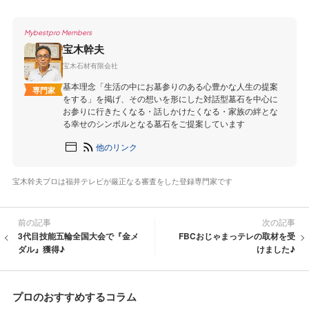
Mybestpro Members
宝木幹夫
宝木石材有限会社
基本理念「生活の中にお墓参りのある心豊かな人生の提案
専門家
をする」を掲げ、その想いを形にした対話型墓石を中心に
お参りに行きたくなる・話しかけたくなる・家族の絆とな
る幸せのシンボルとなる墓石をご提案しています
他のリンク
宝木幹夫プロは福井テレビが厳正なる審査をした登録専門家です
前の記事
次の記事
3代目技能五輪全国大会で『金メ
FBCおじゃまっテレの取材を受
ダル』獲得♪
けました♪
プロのおすすめするコラム