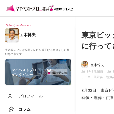
Mybestpro Members
東京ビッ
宝木幹夫
に行って
宝木幹夫プロは福井テレビが厳正なる審査をした登
録専門家です
宝木幹夫
マイベストプロ・
2018年8月25日
201
インタビュー
テーマ：
展示会・勉強
8月23日 東京
プロフィール
葬儀・埋葬・供養
コラム