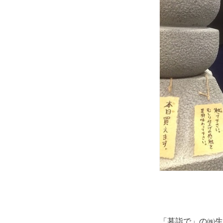
「墓詣で」の㈱生