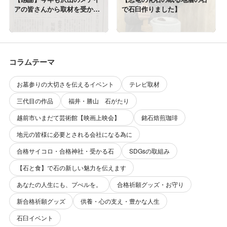
アの皆さんから取材を受かま
で石臼作りました】
した!(^^)!
コラムテーマ
お墓参りの大切さを伝えるイベント
テレビ取材
三代目の作品
福井・勝山 石がたり
越前市いまだて芸術館【映画上映会】
銘石焙煎珈琲
地元の皆様に必要とされる会社になる為に
合格サイコロ・合格神社・受かる石
SDGsの取組み
【石と食】で石の新しい魅力を伝えます
あなたの人生にも、プぺルを。
合格祈願グッズ・お守り
新合格祈願グッズ
供養・心の支え・豊かな人生
石臼イベント