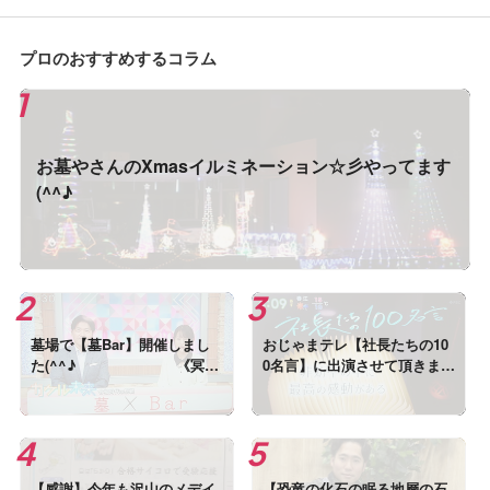
ました。
プロのおすすめするコラム
お墓やさんのXmasイルミネーション☆彡やってます
(^^♪
墓場で【墓Bar】開催しまし
おじゃまテレ【社長たちの10
た(^^♪ 《冥界
0名言】に出演させて頂きまし
と現世のあいだにあるバー》
た
【感謝】今年も沢山のメデイ
【恐竜の化石の眠る地層の石