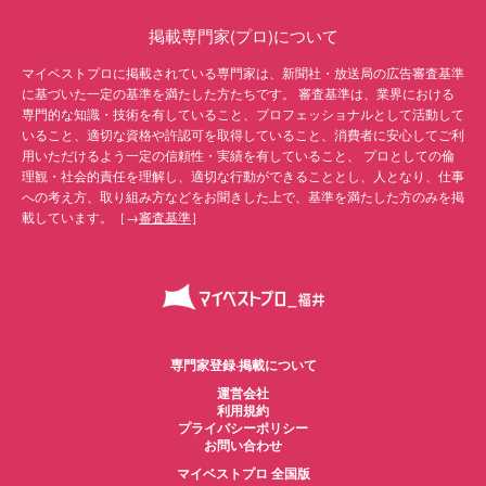
掲載専門家(プロ)について
マイベストプロに掲載されている専門家は、新聞社・放送局の広告審査基準
に基づいた一定の基準を満たした方たちです。 審査基準は、業界における
専門的な知識・技術を有していること、プロフェッショナルとして活動して
いること、適切な資格や許認可を取得していること、消費者に安心してご利
用いただけるよう一定の信頼性・実績を有していること、 プロとしての倫
理観・社会的責任を理解し、適切な行動ができることとし、人となり、仕事
への考え方、取り組み方などをお聞きした上で、基準を満たした方のみを掲
載しています。［→
審査基準
］
専門家登録·掲載について
運営会社
利用規約
プライバシーポリシー
お問い合わせ
マイベストプロ 全国版