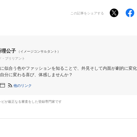
この記事をシェアする
番理公子
（イメージコンサルタント）
ド・ブリリアント
に似合う色やファッションを知ることで、外見そして内面が劇的に変化
自分に変わる喜び、体感しませんか？
他のリンク
レビが厳正なる審査をした登録専門家です