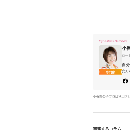
Mybestpro Members
小
ロー
自分
たい
専門家
小番理公子プロは秋田テ
関連するコラム