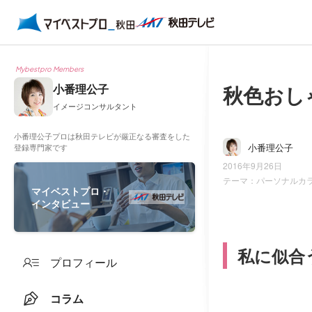
Mybestpro Members
秋色おし
小番理公子
イメージコンサルタント
小番理公子プロは秋田テレビが厳正なる審査をした
小番理公子
登録専門家です
2016年9月26日
テーマ：
パーソナルカ
マイベストプロ・
インタビュー
私に似合
プロフィール
コラム