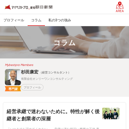
AREA
プロフィール
コラム
私の3つの強み
コラム
Mybestpro Members
杉田康宏
（経営コンサルタント）
有限会社オンリーワンコンサルティング
プロフィール
専門家
経営承継で迷わないために。特性が解く後
継者と創業者の深層
「いつまでも認めてくれない」—承継に潜む根深い摩擦の正体 事