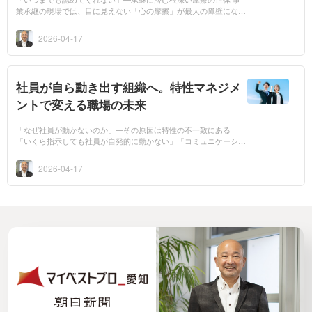
業承継の現場では、目に見えない「心の摩擦」が最大の障壁になる
ことがあります。創業者は「なぜ自分と同じようにできないのか」
と感じ、後継者...
2026-04-17
社員が自ら動き出す組織へ。特性マネジメ
ントで変える職場の未来
「なぜ社員が動かないのか」—その原因は特性の不一致にある
「いくら指示しても社員が自発的に動かない」「コミュニケーショ
ンがうまくとれずチームがバラバラだ」「せっかく採用した人材が
すぐに辞めてしま...
2026-04-17