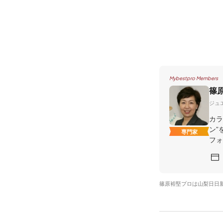
Mybestpro Members
篠
ジュ
カラ
ン”
専門家
フォ
篠原裕堅プロは山梨日日