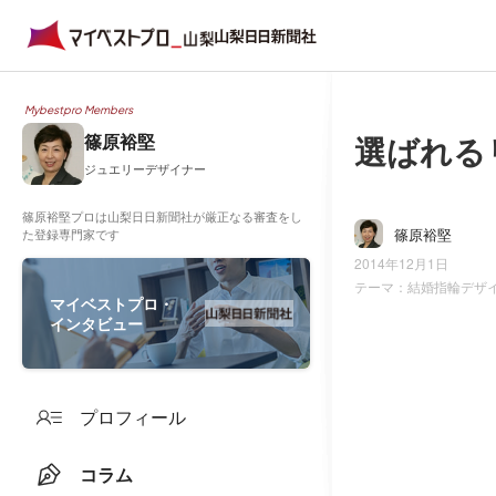
Mybestpro Members
選ばれる
篠原裕堅
ジュエリーデザイナー
篠原裕堅プロは山梨日日新聞社が厳正なる審査をし
篠原裕堅
た登録専門家です
2014年12月1日
テーマ：
結婚指輪デザ
マイベストプロ・
インタビュー
プロフィール
コラム