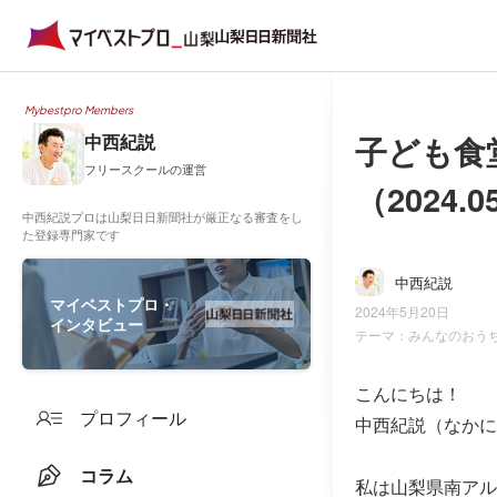
Mybestpro Members
子ども食
中西紀説
フリースクールの運営
（2024.0
中西紀説プロは山梨日日新聞社が厳正なる審査をし
た登録専門家です
中西紀説
マイベストプロ・
2024年5月20日
インタビュー
テーマ：
みんなのおう
こんにちは！
プロフィール
中西紀説（なかに
コラム
私は山梨県南アル