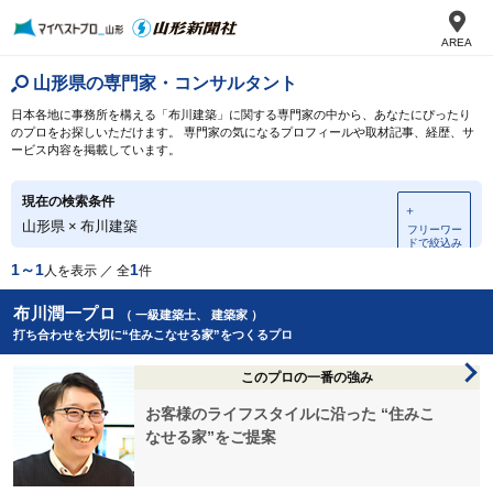
AREA
山形県の専門家・コンサルタント
日本各地に事務所を構える「布川建築」に関する専門家の中から、あなたにぴったり
のプロをお探しいただけます。 専門家の気になるプロフィールや取材記事、経歴、サ
ービス内容を掲載しています。
現在の検索条件
＋
山形県
×
布川建築
フリーワー
ドで絞込み
1～1
1
人を表示 ／ 全
件
布川潤一プロ
（ 一級建築士、 建築家 ）
打ち合わせを大切に“住みこなせる家”をつくるプロ
このプロの一番の強み
お客様のライフスタイルに沿った “住みこ
なせる家”をご提案