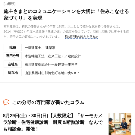
[山形県]
施主さまとのコミュニケーションを大切に「住みこなせる
家づくり」を実現
布川建築は、初代の修作さんが40年前に創業。大工として確かな腕を持つ修作さんは、
2014（平成26）年度木造建築「熟練の匠」の認定を受けていて、現在も現役で仕事をする傍
ら、若手大工の育成にも力を入れていま...
取材記事の続きを見る≫
職種
一級建築士、 建築家
専門分野
木造軸組工法（在来工法）／建築設計
会社名
布川建築株式会社一級建築士事務所
所在地
山形県西村山郡河北町谷地中央5-8-7
この分野の専門家が書いたコラム
8月29日(土)・30日(日)【人数限定】「サーモカメ
ラ診断・住宅健康診断 耐震＆断熱診断 なんで
も相談会」開催！