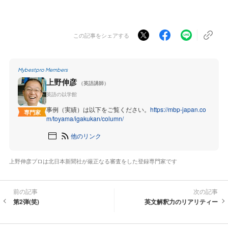
この記事をシェアする
Mybestpro Members
上野伸彦
（英語講師）
英語の以学館
事例（実績）は以下をご覧ください。
https://mbp-japan.co
専門家
m/toyama/igakukan/column/
他のリンク
上野伸彦プロは北日本新聞社が厳正なる審査をした登録専門家です
前の記事
次の記事
第2弾(笑)
英文解釈力のリアリティー