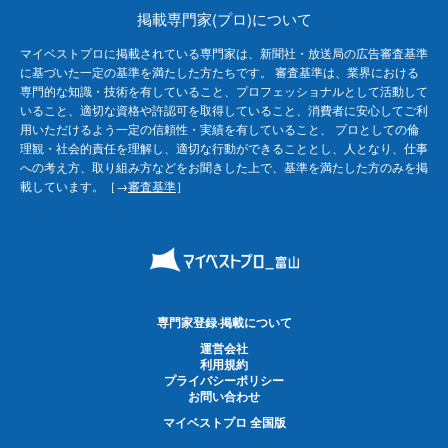
掲載専門家(プロ)について
マイベストプロに掲載されている専門家は、新聞社・放送局の広告審査基準
に基づいた一定の基準を満たした方たちです。 審査基準は、業界における
専門的な知識・技術を有していること、プロフェッショナルとして活動して
いること、適切な資格や許認可を取得していること、消費者に安心してご利
用いただけるよう一定の信頼性・実績を有していること、 プロとしての倫
理観・社会的責任を理解し、適切な行動ができることとし、人となり、仕事
への考え方、取り組み方などをお聞きした上で、基準を満たした方のみを掲
載しています。［→
審査基準
］
専門家登録·掲載について
運営会社
利用規約
プライバシーポリシー
お問い合わせ
マイベストプロ 全国版