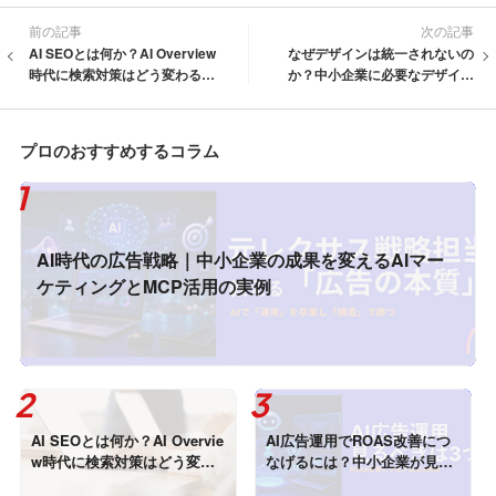
前の記事
次の記事
AI SEOとは何か？AI Overview
なぜデザインは統一されないの
時代に検索対策はどう変わるの
か？中小企業に必要なデザイン
か
システムとは
プロのおすすめするコラム
AI時代の広告戦略｜中小企業の成果を変えるAIマー
ケティングとMCP活用の実例
AI SEOとは何か？AI Overvie
AI広告運用でROAS改善につ
w時代に検索対策はどう変わ
なげるには？中小企業が見る
るのか
べき「3つの数字」