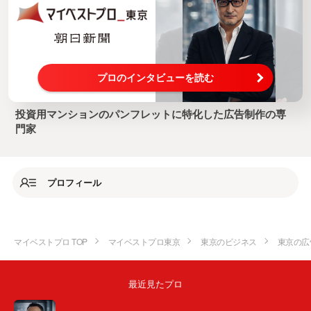
プロのインタビューを読む
投資用マンションのパンフレットに特化した広告制作の専
門家
プロフィール
マイベストプロ TOP
マイベストプロ東京
東京のビジネス
東京の広
最近見たプロ