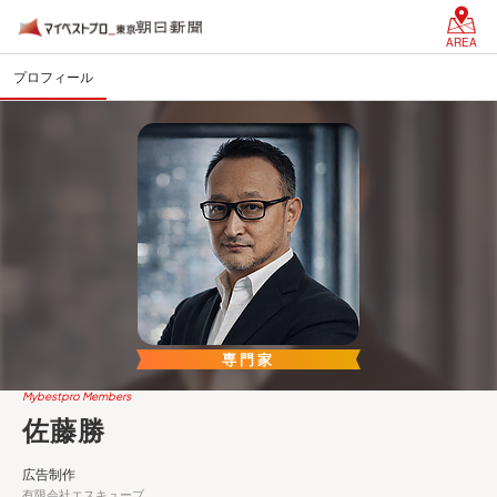
AREA
プロフィール
専門家
Mybestpro Members
佐藤勝
広告制作
有限会社エスキューブ