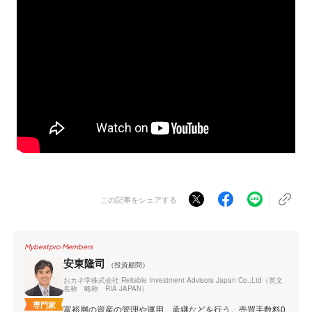
この記事をシェアする
Mybestpro Members
安東隆司
（投資顧問）
おカネ学株式会社 Reliable Investment Advisors Japan Co.,Ltd（英文
名称 略称 RIA JAPAN）
専門家
富裕層の資産の管理や運用、承継などを行う。売買手数料0