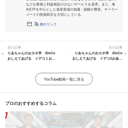
などお客様と利益相反の少ないサービスを追求。また、海
外ETFを中心とした資産形成の知識・経験が豊富。テーラー
メードの投資助言を大切にしている。
他のリンク
前の記事
次の記事
りあちゃんのおカネ学 iDeCo
りあちゃんのおカネ学 iDeCo
おしえてあげる イデコ１お金
おしえてあげる イデコ3お金を
を貯めるならコレ
貯めるならコレ 所得控除って
結局、
YouTube動画一覧に戻る
プロのおすすめするコラム