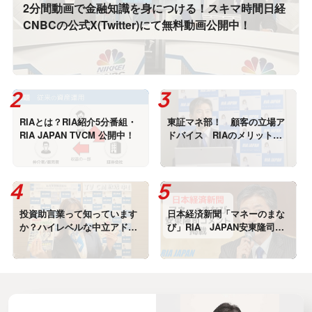
2分間動画で金融知識を身につける！スキマ時間日経
CNBCの公式X(Twitter)にて無料動画公開中！
RIAとは？RIA紹介5分番組・
東証マネ部！ 顧客の立場ア
RIA JAPAN TVCM 公開中！
ドバイス RIAのメリット
安東隆司インタビュー記事掲
載
投資助言業って知っています
日本経済新聞「マネーのまな
か？ハイレベルな中立アドバ
び」RIA JAPAN安東隆司が
イザー書いた本がランクイ
コメント掲載！
ン！