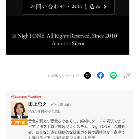
この記事をシェアする
Mybestpro Members
田上忠之
（ピアノ調律師）
TAGAMI-PIANO TUNE
音色を変えず音量を小さくし、繊細なタッチを表現できる
専門家
ピアノ用アナログ式超弱音システム「NighTONE」の開発
者。豊富な知識と独創的な技術力を持つ調律師が、夜中で
も弾けるピアノの超弱音システムを開発。