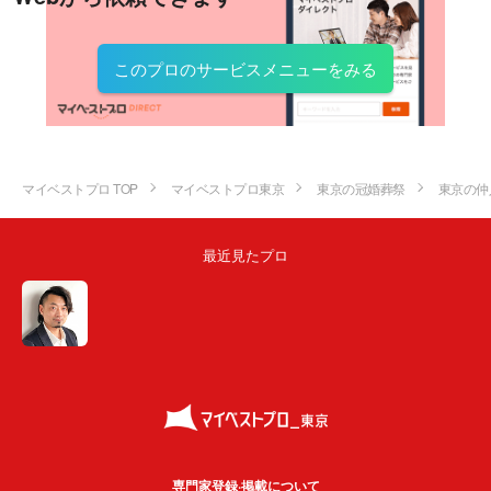
このプロのサービスメニューをみる
マイベストプロ TOP
マイベストプロ東京
東京の冠婚葬祭
東京の仲
最近見たプロ
専門家登録·掲載について