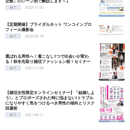
交際」のシーン別で解説します～』
2022-11-20
終了
【定期開催】ブライダルネット ワンコインプロ
フィール撮影会
2022-02-19
終了
選ばれる男性へ！着こなし1つで出会いが変わ
る！秋冬先取り婚活ファッション術！セミナー
2021-11-28
終了
【婚活女性限定オンラインセミナー】「結婚しよ
う!」とプロポーズされた時に悩まない!トラブル
になりやすく気をつけるべき男性の傾向とリスク
回避術
2021-09-11
終了