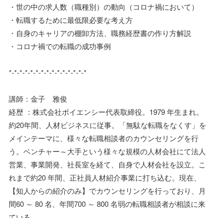
・世の中の求人数（職種別）の動向（コロナ禍において）
・転職するために最低限必要な考え方
・自身のキャリアの棚卸方法、職務経歴書の作り方解説
・コロナ禍での転職の成功事例
*-*-*-*-*-*-*-*-*-*-*-*-*-*-*
講師：金子 雅俊
経歴 ：株式会社ボイエンシー代表取締役。1979 年生まれ。
約20年間、人材ビジネスに従事。「無駄な転職をなくす」を
メインテーマに、様々な転職相談者のカウンセリングを行
う。ベンチャー～大手という様々な規模の人材会社にて法人
営業、事業開発、社長室を経て、自身で人材会社を設立。こ
れまで約20 年間、正社員人材紹介事業に打ち込む。現在、
【知人からの紹介のみ】でカウンセリングを行っており、月
間60 ～ 80 名、年間700 ～ 800 名弱の転職相談者が相談に来
ている。