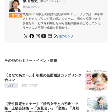
桑山裕史
（婚活コンサルタント）
株式会社ナウい
成婚率60％以上の結婚相談所Bridalチューリップは、AIを導
専門家
入したカップリング率の高いシステム、弱点を克服できる
多様なサービスを利用しながら信頼関係を築けるカウンセ
ラーと二人三脚で成婚を目指せる。
他のリンク
その他のセミナー・イベント情報
【まなであエール】初夏の仮面婚活カップリング
合コン
2024-07-27
終了
【男性限定セミナー】『婚活女子との初級・中
級・上級会話術 ～「お見合い」「交際」「真剣