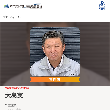
AREA
プロフィール
専門家
Mybestpro Members
大島実
外壁塗装
いしづち塗装