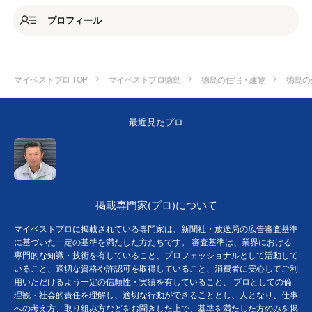
プロフィール
マイベストプロ TOP
マイベストプロ徳島
徳島の住宅・建物
徳島の
最近見たプロ
掲載専門家(プロ)について
マイベストプロに掲載されている専門家は、新聞社・放送局の広告審査基準
に基づいた一定の基準を満たした方たちです。 審査基準は、業界における
専門的な知識・技術を有していること、プロフェッショナルとして活動して
いること、適切な資格や許認可を取得していること、消費者に安心してご利
用いただけるよう一定の信頼性・実績を有していること、 プロとしての倫
理観・社会的責任を理解し、適切な行動ができることとし、人となり、仕事
への考え方、取り組み方などをお聞きした上で、基準を満たした方のみを掲