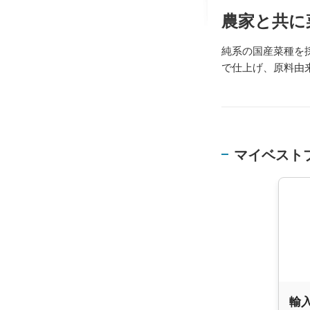
農家と共に
純系の国産菜種を
で仕上げ、原料由
マイベスト
輸