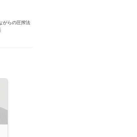
ながらの圧搾法
長