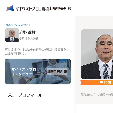
Mybestpro Members
狩野道雄
食用油脂製造業
狩野道雄プロは山陰中央新報社が厳正なる審査をし
た登録専門家です
マイベストプロ・
インタビュー
専門家
プロフィール
狩野道雄プロは山陰中央