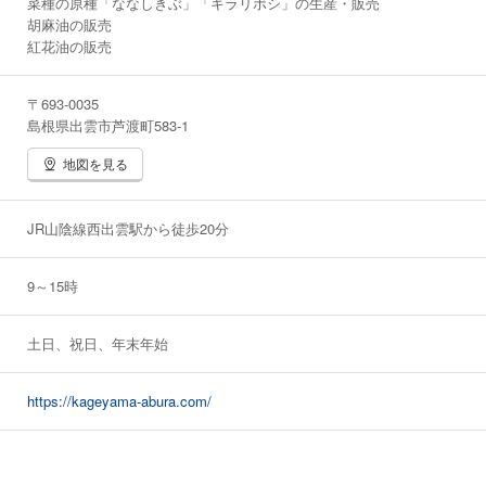
菜種の原種「ななしきぶ」「キラリボシ」の生産・販売
胡麻油の販売
紅花油の販売
〒693-0035
島根県出雲市芦渡町583-1
地図を見る
JR山陰線西出雲駅から徒歩20分
9～15時
土日、祝日、年末年始
https://kageyama-abura.com/