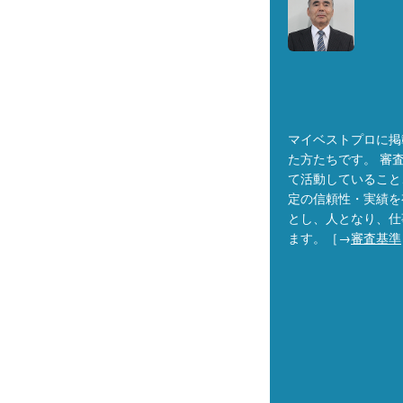
マイベストプロに掲
た方たちです。 審
て活動していること
定の信頼性・実績を
とし、人となり、仕
ます。［→
審査基準