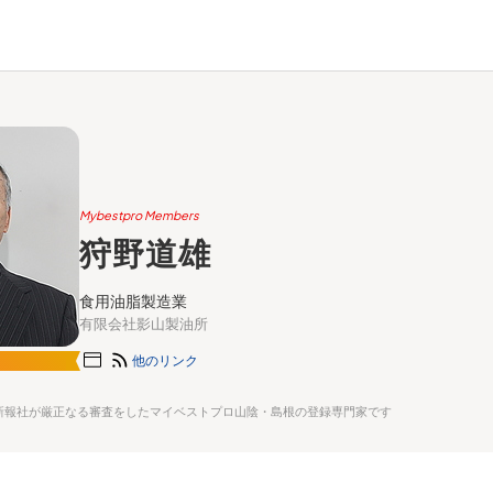
Mybestpro Members
狩野道雄
食用油脂製造業
有限会社影山製油所
他のリンク
新報社が厳正なる審査をしたマイベストプロ山陰・島根の登録専門家です