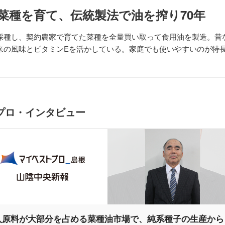
菜種を育て、伝統製法で油を搾り70年
採種し、契約農家で育てた菜種を全量買い取って食用油を製造。昔
来の風味とビタミンEを活かしている。家庭でも使いやすいのが特
プロ・インタビュー
入原料が大部分を占める菜種油市場で、純系種子の生産から