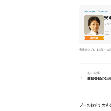
Mybestpro Members
安
フリ
専門家
安達嘉信プロは山陰中央
前の記事
商標登録の効
プロのおすすめす