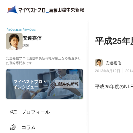
Mybestpro Members
平成25
安達嘉信
講師
安達嘉信プロは山陰中央新報社が厳正なる審査をし
安達嘉信
た登録専門家です
2013年8月12日
201
マイベストプロ・
平成25年度のN
インタビュー
プロフィール
コラム