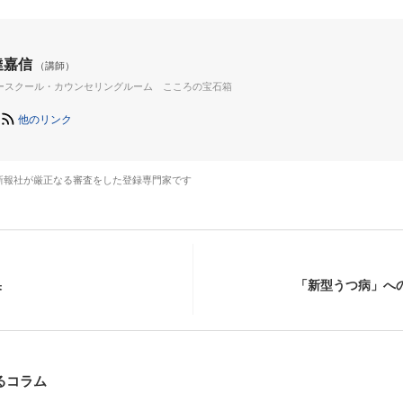
達嘉信
（講師）
ースクール・カウンセリングルーム こころの宝石箱
他のリンク
新報社が厳正なる審査をした登録専門家です
果
「新型うつ病」へ
るコラム