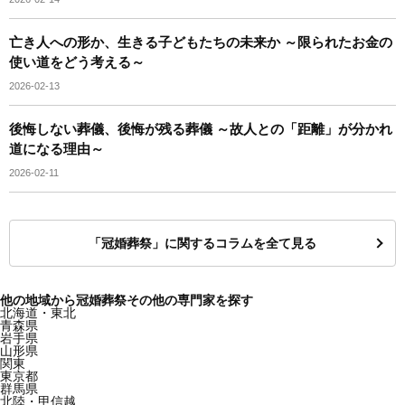
亡き人への形か、生きる子どもたちの未来か ～限られたお金の
使い道をどう考える～
2026-02-13
後悔しない葬儀、後悔が残る葬儀 ～故人との「距離」が分かれ
道になる理由～
2026-02-11
「冠婚葬祭」に関するコラムを全て見る
他の地域から冠婚葬祭その他の専門家を探す
北海道・東北
青森県
岩手県
山形県
関東
東京都
群馬県
北陸・甲信越