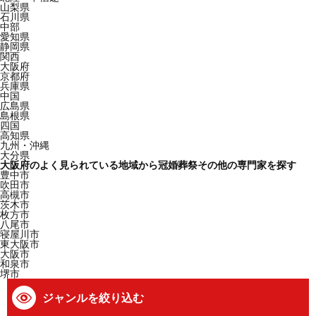
山梨県
石川県
中部
愛知県
静岡県
関西
大阪府
京都府
兵庫県
中国
広島県
島根県
四国
高知県
九州・沖縄
大分県
大阪府のよく見られている地域から冠婚葬祭その他の専門家を探す
豊中市
吹田市
高槻市
茨木市
枚方市
八尾市
寝屋川市
東大阪市
大阪市
和泉市
堺市
ジャンルを絞り込む