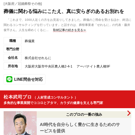
[大阪府／冠婚葬祭その他]
葬儀に関わる悩みにこたえ、真に安らぎのあるお別れを
「これまで、1000人近くの方をお見送りしてきました。葬儀のご用命を受けるほか、終活に
関わるコンサルティングを行っています」と話すのは、葬祭事業者「せれもに」の代表・藤井
俊平さん。人生を締めくくるに...
取材記事の続きを見る≫
職種
葬儀業
専門分野
会社名
株式会社せれもに
所在地
大阪府大阪市中央区農人橋2-4-1 アーバナイト農人橋9F
LINE問合せ対応
松本武司プロ
（ 人材育成コンサルタント ）
多角的な事業展開でココロとアタマ、カラダの健康を支える専門家
このプロの一番の強み
AI時代を自分らしく豊かに生きるためのサ
ービスを提供