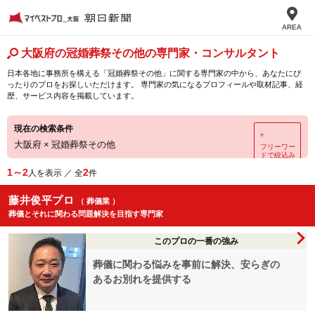
AREA
大阪府の冠婚葬祭その他の専門家・コンサルタント
日本各地に事務所を構える「冠婚葬祭その他」に関する専門家の中から、あなたにぴ
ったりのプロをお探しいただけます。 専門家の気になるプロフィールや取材記事、経
歴、サービス内容を掲載しています。
現在の検索条件
＋
大阪府
×
冠婚葬祭その他
フリーワー
ドで絞込み
1～2
2
人を表示 ／ 全
件
藤井俊平プロ
（ 葬儀業 ）
葬儀とそれに関わる問題解決を目指す専門家
このプロの一番の強み
葬儀に関わる悩みを事前に解決、安らぎの
あるお別れを提供する