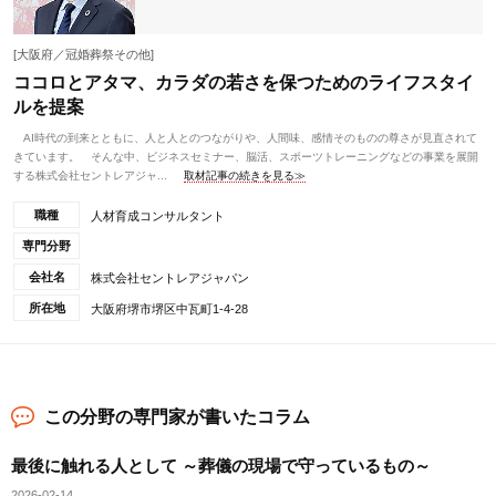
[大阪府／冠婚葬祭その他]
ココロとアタマ、カラダの若さを保つためのライフスタイ
ルを提案
AI時代の到来とともに、人と人とのつながりや、人間味、感情そのものの尊さが見直されて
きています。 そんな中、ビジネスセミナー、脳活、スポーツトレーニングなどの事業を展開
する株式会社セントレアジャ...
取材記事の続きを見る≫
職種
人材育成コンサルタント
専門分野
会社名
株式会社セントレアジャパン
所在地
大阪府堺市堺区中瓦町1-4-28
この分野の専門家が書いたコラム
最後に触れる人として ～葬儀の現場で守っているもの～
2026-02-14