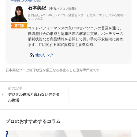
Mybestpro Members
石本美紀
（中古パソコン販売）
合同会社 4th Lab.／パソコン流通センター石垣島／マテリアル石垣島パ
ソコン教室
専門家
コストパフォーマンスの良い中古パソコンの普及を通じ、
循環型社会の形成と情報格差の解消に貢献。バッテリーの
消耗状況など商品情報を公開して買い手の不安解消に努め
ます。ITに関する国家資格等も多数保有。
他のリンク
石本美紀プロは琉球放送が厳正なる審査をした登録専門家です
前の記事
デジタル終活と言わないデジタ
ル終活
プロのおすすめするコラム