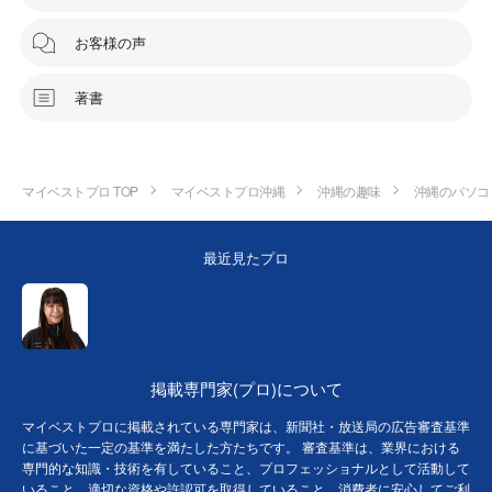
お客様の声
著書
マイベストプロ TOP
マイベストプロ沖縄
沖縄の趣味
沖縄のパソコ
最近見たプロ
掲載専門家(プロ)について
マイベストプロに掲載されている専門家は、新聞社・放送局の広告審査基準
に基づいた一定の基準を満たした方たちです。 審査基準は、業界における
専門的な知識・技術を有していること、プロフェッショナルとして活動して
いること、適切な資格や許認可を取得していること、消費者に安心してご利