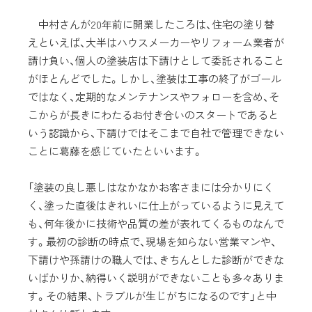
中村さんが20年前に開業したころは、住宅の塗り替
えといえば、大半はハウスメーカーやリフォーム業者が
請け負い、個人の塗装店は下請けとして委託されること
がほとんどでした。しかし、塗装は工事の終了がゴール
ではなく、定期的なメンテナンスやフォローを含め、そ
こからが長きにわたるお付き合いのスタートであると
いう認識から、下請けではそこまで自社で管理できない
ことに葛藤を感じていたといいます。
「塗装の良し悪しはなかなかお客さまには分かりにく
く、塗った直後はきれいに仕上がっているように見えて
も、何年後かに技術や品質の差が表れてくるものなんで
す。最初の診断の時点で、現場を知らない営業マンや、
下請けや孫請けの職人では、きちんとした診断ができな
いばかりか、納得いく説明ができないことも多々ありま
す。その結果、トラブルが生じがちになるのです」と中