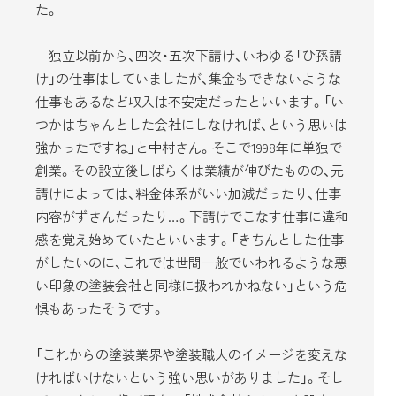
た。
独立以前から、四次・五次下請け、いわゆる「ひ孫請
け」の仕事はしていましたが、集金もできないような
仕事もあるなど収入は不安定だったといいます。「い
つかはちゃんとした会社にしなければ、という思いは
強かったですね」と中村さん。そこで1998年に単独で
創業。その設立後しばらくは業績が伸びたものの、元
請けによっては、料金体系がいい加減だったり、仕事
内容がずさんだったり…。下請けでこなす仕事に違和
感を覚え始めていたといいます。「きちんとした仕事
がしたいのに、これでは世間一般でいわれるような悪
い印象の塗装会社と同様に扱われかねない」という危
惧もあったそうです。
「これからの塗装業界や塗装職人のイメージを変えな
ければいけないという強い思いがありました」。そし