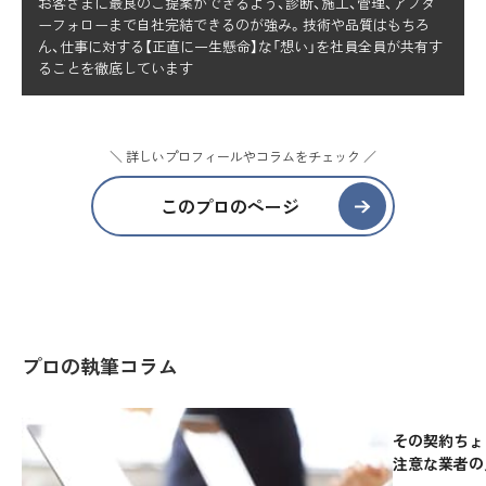
お客さまに最良のご提案ができるよう、診断、施工、管理、アフタ
ーフォローまで自社完結できるのが強み。技術や品質はもちろ
ん、仕事に対する【正直に一生懸命】な「想い」を社員全員が共有す
ることを徹底しています
＼ 詳しいプロフィールやコラムをチェック ／
このプロのページ
プロの執筆コラム
その契約ちょ
注意な業者の