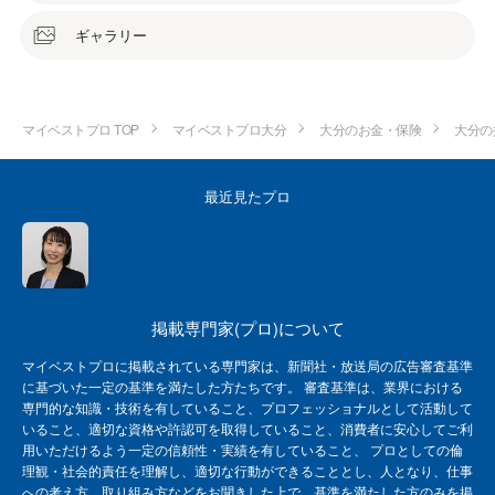
ギャラリー
マイベストプロ TOP
マイベストプロ大分
大分のお金・保険
大分の
最近見たプロ
掲載専門家(プロ)について
マイベストプロに掲載されている専門家は、新聞社・放送局の広告審査基準
に基づいた一定の基準を満たした方たちです。 審査基準は、業界における
専門的な知識・技術を有していること、プロフェッショナルとして活動して
いること、適切な資格や許認可を取得していること、消費者に安心してご利
用いただけるよう一定の信頼性・実績を有していること、 プロとしての倫
理観・社会的責任を理解し、適切な行動ができることとし、人となり、仕事
への考え方、取り組み方などをお聞きした上で、基準を満たした方のみを掲