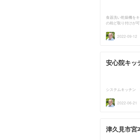
食器洗い乾燥機をキ
の殆ど取り付けが可
タ...
2022-09-12
安心院キッ
システムキッチン L
2022-06-21
津久見市宮