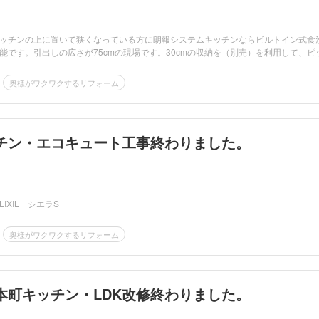
ッチンの上に置いて狭くなっている方に朗報システムキッチンならビルトイン式食
能です。引出しの広さが75cmの現場です。30cmの収納を（別売）を利用して、ピ
奥様がワクワクするリフォーム
チン・エコキュート工事終わりました。
IXIL シエラS
奥様がワクワクするリフォーム
本町キッチン・LDK改修終わりました。