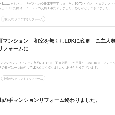
IXILユニットバス リデアへの交換工事完了しました。TOTOトイレ ピュアレスト
た。LIXIL洗面台 ピアラへの交換工事完了しました。ありがとうございました。
奥様がワクワクするリフォーム
町マンション 和室を無くしLDKに変更 ご主人
リフォームに
マンションをリフォーム契約いただき、工事期間中2か月間引っ越し頂きリフォー
きの和室は一つ解体してLDKを広く取りました。ありがとうございます。
奥様がワクワクするリフォーム
山の手マンションリフォーム終わりました。