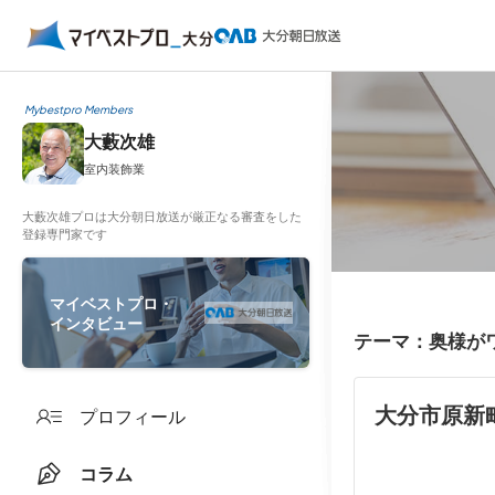
Mybestpro Members
大藪次雄
室内装飾業
大藪次雄プロは大分朝日放送が厳正なる審査をした
登録専門家です
マイベストプロ・
インタビュー
テーマ：奥様が
大分市原新
プロフィール
コラム