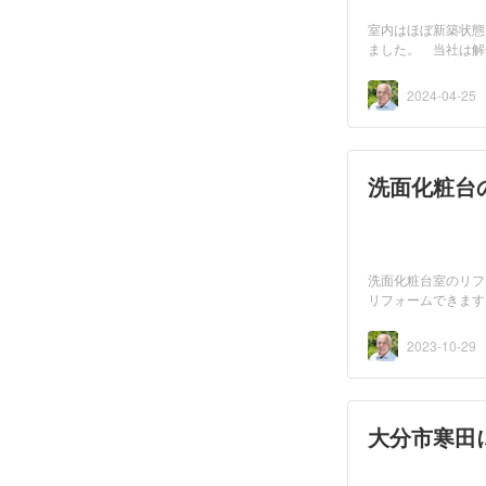
室内はほぼ新築状態
ました。 当社は解
す...
2024-04-25
洗面化粧台
洗面化粧台室のリフ
リフォームできます
2023-10-29
大分市寒田