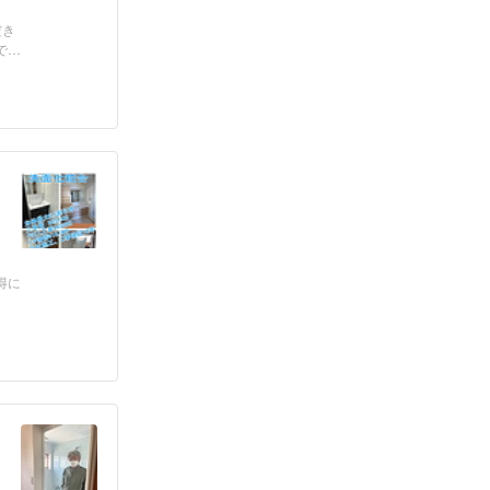
だき
で
得に