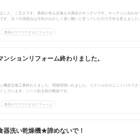
ました。ご主人です。奥様が色も設備も大満足のキッチンです。キッチンに合わせ
です。元々の洗面台は方向がおかしく使い難いと言っていたので方向を変えました。.
奥様がワクワクするリフォーム
マンションリフォーム終わりました。
ン機器交換工事終わりました。間接照明いれました。リクシルのユニットバスでさ
くしています。シート貼る前の靴箱です。
奥様がワクワクするリフォーム
食器洗い乾燥機★諦めないで！