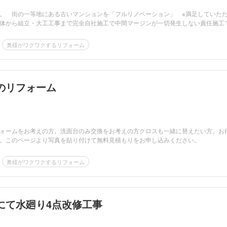
。 街の一等地にある古いマンションを「フルリノベーション」 ※満足していた
体から組立・大工工事まで完全自社施工で中間マージンが一切発生しない責任施工
奥様がワクワクするリフォーム
のリフォーム
ォームをお考えの方。洗面台のみ交換をお考えの方クロスも一緒に替えたい方。お
。このページより写真を貼り付けて無料見積もりをお申し込みください。
奥様がワクワクするリフォーム
にて水廻り4点改修工事