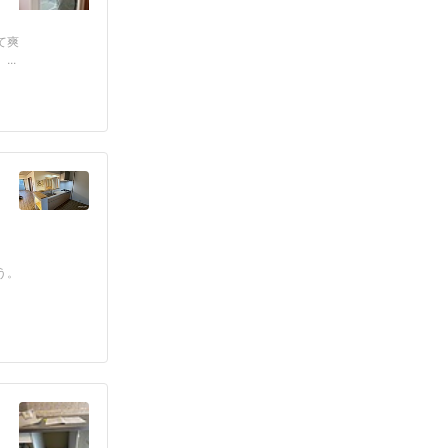
て爽
..
う。