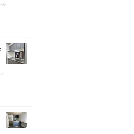
への
奥
ムい