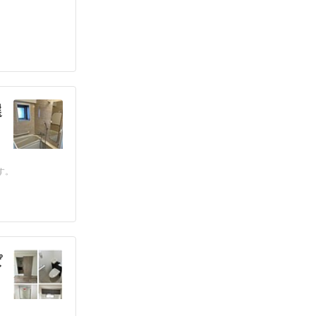
選
す。
ぱ