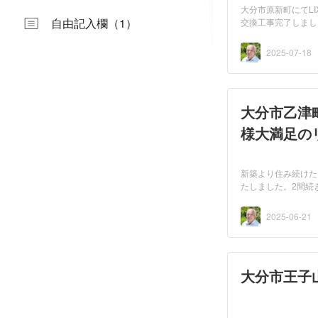
大分市原新町にてL
自由記入欄（1）
交換工事完了しまし
2025-07-18
大分市乙津
様大満足の
新築より住み続けた
たしました。2間続
2025-06-21
大分市王子