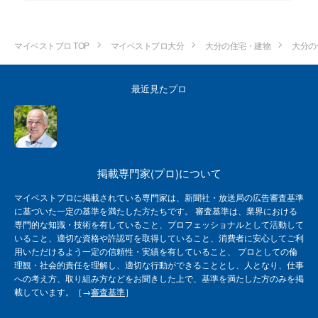
マイベストプロ TOP
マイベストプロ大分
大分の住宅・建物
大分の
最近見たプロ
掲載専門家(プロ)について
マイベストプロに掲載されている専門家は、新聞社・放送局の広告審査基準
に基づいた一定の基準を満たした方たちです。 審査基準は、業界における
専門的な知識・技術を有していること、プロフェッショナルとして活動して
いること、適切な資格や許認可を取得していること、消費者に安心してご利
用いただけるよう一定の信頼性・実績を有していること、 プロとしての倫
理観・社会的責任を理解し、適切な行動ができることとし、人となり、仕事
への考え方、取り組み方などをお聞きした上で、基準を満たした方のみを掲
載しています。［→
審査基準
］