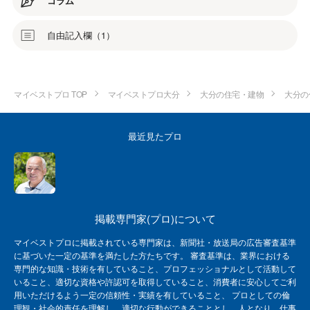
コラム
自由記入欄（1）
マイベストプロ TOP
マイベストプロ大分
大分の住宅・建物
大分の
最近見たプロ
掲載専門家(プロ)について
マイベストプロに掲載されている専門家は、新聞社・放送局の広告審査基準
に基づいた一定の基準を満たした方たちです。 審査基準は、業界における
専門的な知識・技術を有していること、プロフェッショナルとして活動して
いること、適切な資格や許認可を取得していること、消費者に安心してご利
用いただけるよう一定の信頼性・実績を有していること、 プロとしての倫
理観・社会的責任を理解し、適切な行動ができることとし、人となり、仕事