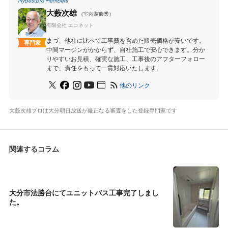
Mybestpro Members
大藪次雄
（室内装飾業）
有限会社 エコネット
まづ、他社に比べて工事費を含めた販売価格が安いです。
専門家
中間マージンがかからず、自社施工で安心できます。分か
りやすいお見積、確実な施工、工事後のアフターフォロー
まで、責任をもって一貫対応いたします。
他のリンク
大藪次雄プロは大分朝日放送が厳正なる審査をした登録専門家です
関連するコラム
大分市法勝台にてユニットバス工事完了しまし
た。