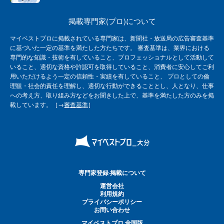
掲載専門家(プロ)について
マイベストプロに掲載されている専門家は、新聞社・放送局の広告審査基準
に基づいた一定の基準を満たした方たちです。 審査基準は、業界における
専門的な知識・技術を有していること、プロフェッショナルとして活動して
いること、適切な資格や許認可を取得していること、消費者に安心してご利
用いただけるよう一定の信頼性・実績を有していること、 プロとしての倫
理観・社会的責任を理解し、適切な行動ができることとし、人となり、仕事
への考え方、取り組み方などをお聞きした上で、基準を満たした方のみを掲
載しています。［→
審査基準
］
専門家登録·掲載について
運営会社
利用規約
プライバシーポリシー
お問い合わせ
マイベストプロ 全国版