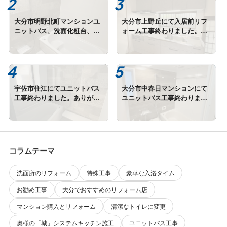
大分市明野北町マンションユ
大分市上野丘にて入居前リフ
ニットバス、洗面化粧台、給
ォーム工事終わりました。あ
湯器交換終わりました。
りがとうございます。
宇佐市住江にてユニットバス
大分市中春日マンションにて
工事終わりました。ありがと
ユニットバス工事終わりまし
うございます。
た。ありがとうございます。
コラムテーマ
洗面所のリフォーム
特殊工事
豪華な入浴タイム
お勧め工事
大分でおすすめのリフォーム店
マンション購入とリフォーム
清潔なトイレに変更
奥様の「城」システムキッチン施工
ユニットバス工事