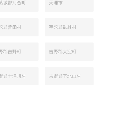
葛城郡河合町
天理市
陀郡曽爾村
宇陀郡御杖村
野郡吉野町
吉野郡大淀町
野郡十津川村
吉野郡下北山村