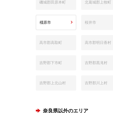
磯城郡田原本町
北葛城郡上牧町
橿原市
桜井市
高市郡高取町
高市郡明日香村
吉野郡下市町
吉野郡黒滝村
吉野郡上北山村
吉野郡川上村
奈良県以外のエリア