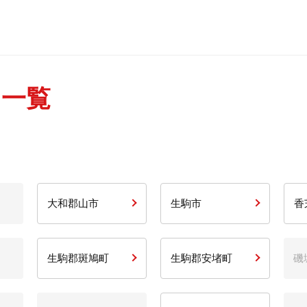
ア一覧
大和郡山市
生駒市
香
生駒郡斑鳩町
生駒郡安堵町
磯