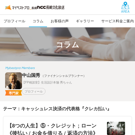
AREA
プロフィール
コラム
お客様の声
ギャラリー
サービス料金ご案内
コラム
Mybestpro Members
中山国秀
（ファイナンシャルプランナー）
【FP相談室】生活設計本舗 秀ちゃん
プロフィール
専門家
テーマ：キャッシュレス決済の代表格『クレカ払い』
【8つの人生】⑤・クレジット ; ローン
《後払い / お金を借りる / 返済の方法》