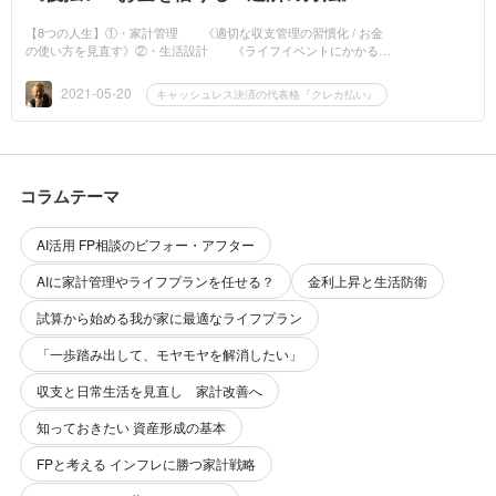
【8つの人生】①・家計管理 《適切な収支管理の習慣化 / お金
の使い方を見直す》②・生活設計 《ライフイベントにかかるお
金とライフプランの例 / ライフプランの立て方 》③・預貯金計画
《預ける / ため...
2021-05-20
キャッシュレス決済の代表格『クレカ払い』
コラムテーマ
AI活用 FP相談のビフォー・アフター
AIに家計管理やライフプランを任せる？
金利上昇と生活防衛
試算から始める我が家に最適なライフプラン
「一歩踏み出して、モヤモヤを解消したい」
収支と日常生活を見直し 家計改善へ
知っておきたい 資産形成の基本
FPと考える インフレに勝つ家計戦略