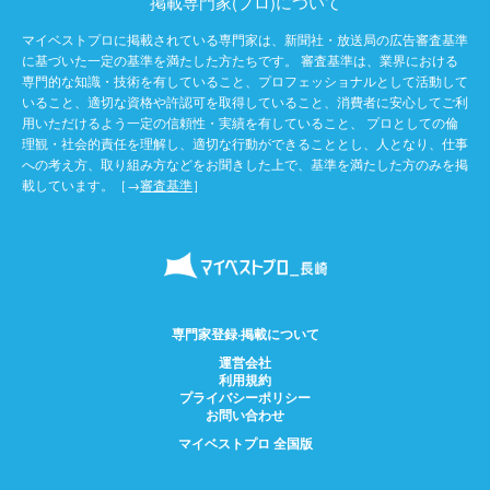
掲載専門家(プロ)について
マイベストプロに掲載されている専門家は、新聞社・放送局の広告審査基準
に基づいた一定の基準を満たした方たちです。 審査基準は、業界における
専門的な知識・技術を有していること、プロフェッショナルとして活動して
いること、適切な資格や許認可を取得していること、消費者に安心してご利
用いただけるよう一定の信頼性・実績を有していること、 プロとしての倫
理観・社会的責任を理解し、適切な行動ができることとし、人となり、仕事
への考え方、取り組み方などをお聞きした上で、基準を満たした方のみを掲
載しています。［→
審査基準
］
専門家登録·掲載について
運営会社
利用規約
プライバシーポリシー
お問い合わせ
マイベストプロ 全国版