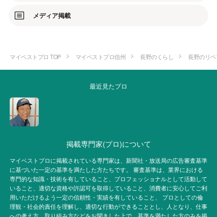
メディア掲載
マイベストプロ TOP
マイベストプロ信州
長野のくらし
長野のリペ
最近見たプロ
掲載専門家(プロ)について
マイベストプロに掲載されている専門家は、新聞社・放送局の広告審査基準
に基づいた一定の基準を満たした方たちです。 審査基準は、業界における
専門的な知識・技術を有していること、プロフェッショナルとして活動して
いること、適切な資格や許認可を取得していること、消費者に安心してご利
用いただけるよう一定の信頼性・実績を有していること、 プロとしての倫
理観・社会的責任を理解し、適切な行動ができることとし、人となり、仕事
への考え方、取り組み方などをお聞きした上で、基準を満たした方のみを掲