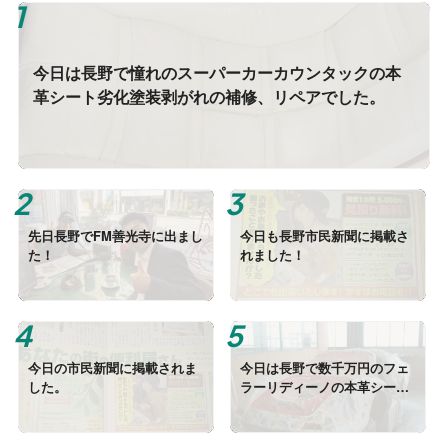
今日は長野で憧れのスーパーカーカウンタックの本
革シート劣化塗装剥がれの補修、リペアでした。
先日長野でFM善光寺に出まし
今日も長野市民新聞に掲載さ
た！
れました！
今日の市民新聞に掲載されま
今日は長野で数千万円のフェ
した。
ラーリディーノの本革シート
の劣化（穴、剥がれ）の補
修、リペアでした。