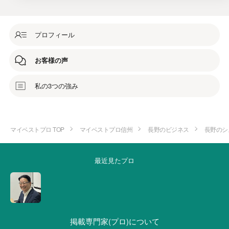
プロフィール
お客様の声
私の3つの強み
マイベストプロ TOP
マイベストプロ信州
長野のビジネス
長野のシ
最近見たプロ
掲載専門家(プロ)について