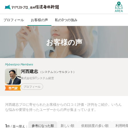
AREA
プロフィール
お客様の声
私の3つの強み
お客様の声
Mybestpro Members
河西建志
（システムコンサルタント）
株式会社SITシステム経営
プロフィール
専門家
河西建志プロに寄せられたお客様からの口コミ評価・評判をご紹介。いろん
な悩みや要望を持ったユーザーからの声が集まっています。
1
新しい順
依頼頻度の多い順
利用時
参考になった順
件 / 並べ替え：