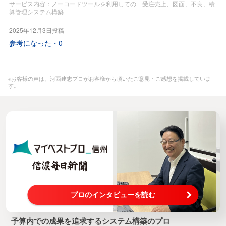
話をしたり、管理番号で話をする
サービス内容：ノーコードツールを利用しての 受注売上、図面、不良、積
算管理システム構築
といった同一のものについても、それぞれがわかる用語で話
をするので、事務部門が対応に
2025年12月3日投稿
苦慮しておりました。それについても、こちらが通訳として
参考になった・
0
入って、一覧化、図面も含めた
データ登録をし、わかりやすくし、
それをマスタとして、不良報告の情報や、日報の情報を紐づ
※お客様の声は、河西建志プロがお客様から頂いたご意見・ご感想を掲載していま
けし、
す。
受注情報から図面マスタへ飛べるようにしたり、図面マスタ
上で、過去にいつ受注があったかの
一覧や、該当図番の不良一覧や、日報一覧が確認できるよう
にしました。
それにより、探す作業が非常にへり、様々なものを探す際
に、イライラした大きな声での会話も
減り、得意先からも「良くなったね」とのお声をいただくこ
とがあったとの話をいただきました。
プロのインタビューを読む
このようなお客様を増やしていきたい。
予算内での成果を追求するシステム構築のプロ