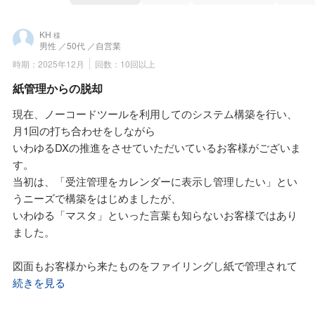
KH
様
男性
／50代
／自営業
時期：2025年12月
回数：10回以上
紙管理からの脱却
現在、ノーコードツールを利用してのシステム構築を行い、
月1回の打ち合わせをしながら
いわゆるDXの推進をさせていただいているお客様がございま
す。
当初は、「受注管理をカレンダーに表示し管理したい」とい
うニーズで構築をはじめましたが、
いわゆる「マスタ」といった言葉も知らないお客様ではあり
ました。
図面もお客様から来たものをファイリングし紙で管理されて
おり、
続きを見る
「あの図面を印刷して欲しい」というような会話も、図番で