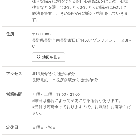
様々な悩みに対応できる前田心身療法をはじめ、心理
理療法で改善、心の安定を導きます。
検査などを通しておひとりおひとりの悩みにあわせた
療法を提案し、きめ細やかに相談・指導をしていきま
す。
住所
〒380-0835
長野県長野市南長野新田町1458メゾンフォンテーヌ3F-
C
地図を見る
アクセス
JR長野駅から徒歩約8分
長野電鉄 市役所前駅から徒歩約8分
営業時間
月曜～土曜 13:00～21:00
※曜日は都合によって変更になる場合があります。
※受付は随時承っておりますので、お気軽にお電話くだ
さい。
定休日
日曜日・祝日