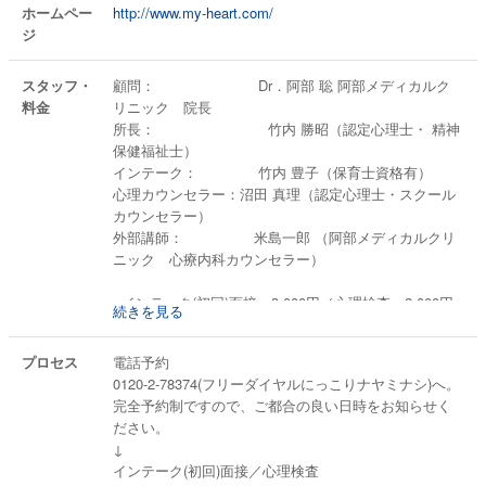
ホームペー
http://www.my-heart.com/
ジ
スタッフ・
顧問： Dr．阿部 聡 阿部メディカルク
料金
リニック 院長
所長： 竹内 勝昭（認定心理士・ 精神
保健福祉士）
インテーク： 竹内 豊子（保育士資格有）
心理カウンセラー：沼田 真理（認定心理士・スクール
カウンセラー）
外部講師： 米島一郎 （阿部メディカルクリ
ニック 心療内科カウンセラー）
●インテーク(初回)面接 3,000円／心理検査 2,000円
続きを見る
●カウンセリング1回 5,000円～6,000円
※カウンセリング時間は約50分。
プロセス
電話予約
●家族面接1回 3,000円
0120-2-78374(フリーダイヤルにっこりナヤミナシ)へ。
完全予約制ですので、ご都合の良い日時をお知らせく
ださい。
↓
インテーク(初回)面接／心理検査