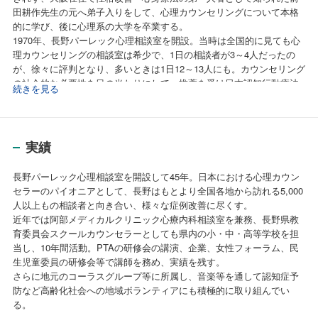
田耕作先生の元へ弟子入りをして、心理カウンセリングについて本格
的に学び、後に心理系の大学を卒業する。
1970年、長野パーレック心理相談室を開設。当時は全国的に見ても心
理カウンセリングの相談室は希少で、1日の相談者が3～4人だったの
が、徐々に評判となり、多いときは1日12～13人にも。カウンセリング
の社会的な必要性を目の当たりにして、推薦を受け日本認知行動療法
続きを見る
学会・日本交流分析学会など主なる学会に入会して心理カウンセラー
として現在に至る。
実績
長野パーレック心理相談室を開設して45年。日本における心理カウン
セラーのパイオニアとして、長野はもとより全国各地から訪れる5,000
人以上もの相談者と向き合い、様々な症例改善に尽くす。
近年では阿部メディカルクリニック心療内科相談室を兼務、長野県教
育委員会スクールカウンセラーとしても県内の小・中・高等学校を担
当し、10年間活動。PTAの研修会の講演、企業、女性フォーラム、民
生児童委員の研修会等で講師を務め、実績を残す。
さらに地元のコーラスグループ等に所属し、音楽等を通して認知症予
防など高齢化社会への地域ボランティアにも積極的に取り組んでい
る。