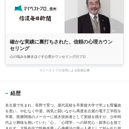
確かな実績に裏打ちされた、信頼の心理カウン
セリング
心の悩みを解きほぐす心理カウンセリングのプロ
マイベストプロ信州による取材記事
経歴
名古屋で生まれ、長野で育つ。屋代高校を卒業後大学で学ぶも腎臓炎
を患い、やむなく中退。病気と闘いながら再度名古屋の電子工学院を
卒業。医療関係のメーカーに就き技術者として実績を残すが、少年時
代より興味を抱いていた「心」「心理学」への研究心・探求心を捨て
きれず、大阪在住で性格改善・心身療法の第一人者として知られた前