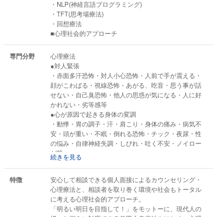
・NLP(神経言語プログラミング)
・TFT(思考場療法)
・回想療法
■心理社会的アプローチ
専門分野
心理療法
●対人緊張
・赤面多汗恐怖・対人小心恐怖・人前で手が震える・
顔がこわばる・視線恐怖・あがる、吃音・思う事が話
せない・自己臭恐怖・他人の思惑が気になる・人に好
かれない・劣等感等
●心が原因で起きる身体の変調
・動悸・胃の調子・汗・肩こり・身体の痛み・病気不
安・頭が重い・不眠・倒れる恐怖・チック・夜尿・性
の悩み・自律神経失調・しびれ・吐く不安・ノイロー
ゼ等
続きを見る
●その他の不安恐怖
・外出訪問恐怖・職場恐怖・不登校・不潔(細菌)恐怖・
特徴
安心して相談できる個人面接によるカウンセリング・
確認恐怖(同じことを何度も繰り返す癖)・悪癖・精神病
心理療法と、相談者を取り巻く環境や社会もトータル
恐怖・憂うつ・イライラ・電話恐怖・迷信恐怖等
に考える心理社会的アプローチ。
●家族問題・夫婦問題・不登校・ひきこもり
「明るい明日を目指して！」をモットーに、現代人の
上記のほか様々なケースに応じたカウンセリング・心