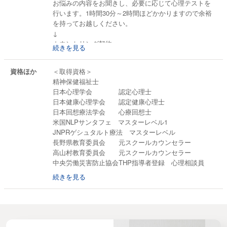
お悩みの内容をお聞きし、必要に応じて心理テストを
行います。1時間30分～2時間ほどかかりますので余裕
を持ってお越しください。
↓
カウンセリング契約
続きを見る
初回面接および心理検査の結果を踏まえてカウンセリ
ング方法、料金等をご説明。納得していただいたうえ
資格ほか
＜取得資格＞
で指導契約を結びます。
精神保健福祉士
↓
日本心理学会 認定心理士
カウンセリング開始
日本健康心理学会 認定健康心理士
月に3～4回ほどのペースでカウンセリングを行いま
日本回想療法学会 心療回想士
す。
米国NLPサンタフェ マスターレベル1
↓
JNPRゲシュタルト療法 マスターレベル
カウンセリング終結
長野県教育委員会 元スクールカウンセラー
契約時の症状の改善、心の安定などを実感していただ
高山村教育委員会 元スクールカウンセラー
いた時点でカウンセリングは終了します。
中央労働災害防止協会THP指導者登録 心理相談員
続きを見る
＜所属学会＞
日本行動療法学会
日本交流分析学会
日本健康心理学会
日本エリクソンクラブ