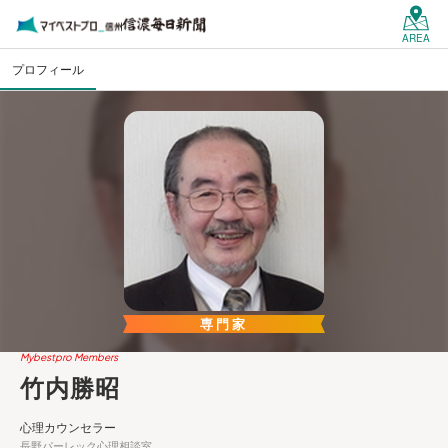
AREA
プロフィール
専門家
Mybestpro Members
竹内勝昭
心理カウンセラー
長野パーレック心理相談室