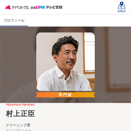
AREA
プロフィール
専門家
Mybestpro Members
村上正臣
クリーニング業
そうじのむらかみ