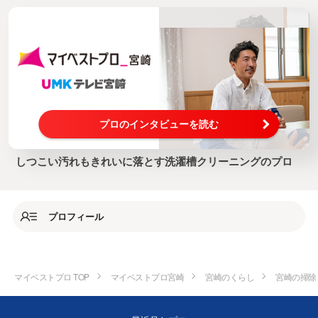
プロのインタビューを読む
しつこい汚れもきれいに落とす洗濯槽クリーニングのプロ
プロフィール
マイベストプロ TOP
マイベストプロ宮崎
宮崎のくらし
宮崎の掃除